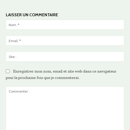
LAISSER UN COMMENTAIRE
No
:*
Ema
:*
Sit
:
Enregistrer mon nom, email et site web dans ce navigateur
pour la prochaine fois que je commenterai.