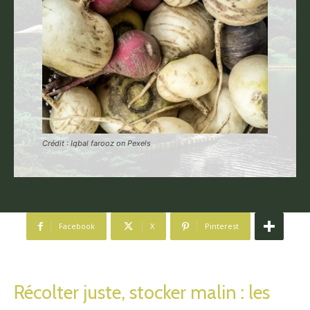
Crédit : Iqbal farooz on Pexels
Facebook
X
Pinterest
Récolter juste, stocker malin : les