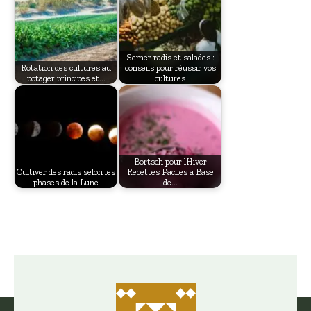
Semer radis et salades :
Rotation des cultures au
conseils pour réussir vos
potager principes et…
cultures
Bortsch pour lHiver
Cultiver des radis selon les
Recettes Faciles a Base
phases de la Lune
de…