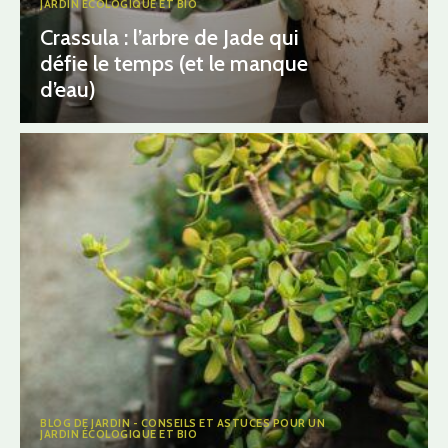
JARDIN ÉCOLOGIQUE ET BIO
Crassula : l’arbre de Jade qui
défie le temps (et le manque
d’eau)
BLOG DE JARDIN - CONSEILS ET ASTUCES POUR UN
JARDIN ÉCOLOGIQUE ET BIO