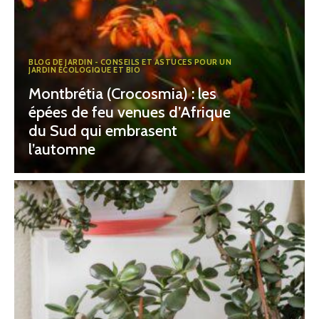
BLOG DE JARDIN - CONSEILS ET ASTUCES POUR UN
JARDIN ÉCOLOGIQUE ET BIO
Montbrétia (Crocosmia) : les
épées de feu venues d’Afrique
du Sud qui embrasent
l’automne