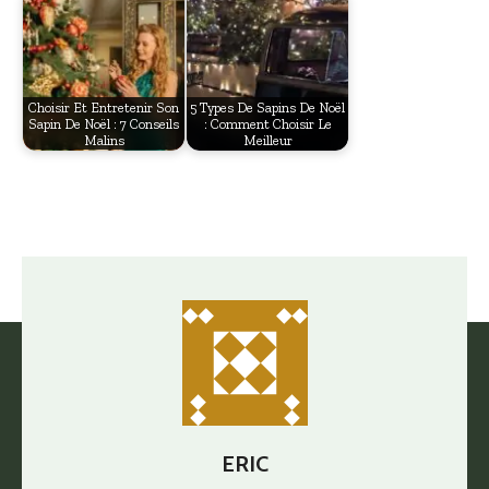
Choisir Et Entretenir Son
5 Types De Sapins De Noël
Sapin De Noël : 7 Conseils
: Comment Choisir Le
Malins
Meilleur
ERIC