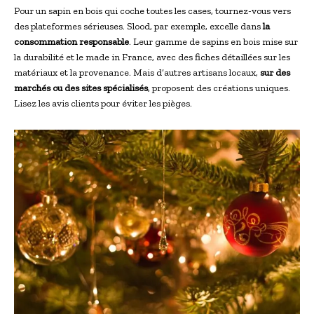
Pour un sapin en bois qui coche toutes les cases, tournez-vous vers
des plateformes sérieuses. Slood, par exemple, excelle dans
la
consommation responsable
. Leur gamme de sapins en bois mise sur
la durabilité et le made in France, avec des fiches détaillées sur les
matériaux et la provenance. Mais d’autres artisans locaux,
sur des
marchés ou des sites spécialisés
, proposent des créations uniques.
Lisez les avis clients pour éviter les pièges.