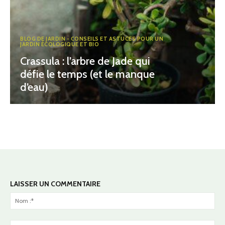
BLOG DE JARDIN - CONSEILS ET ASTUCES POUR UN
JARDIN ÉCOLOGIQUE ET BIO
Crassula : l’arbre de Jade qui
défie le temps (et le manque
d’eau)
LAISSER UN COMMENTAIRE
No
:*
Ema