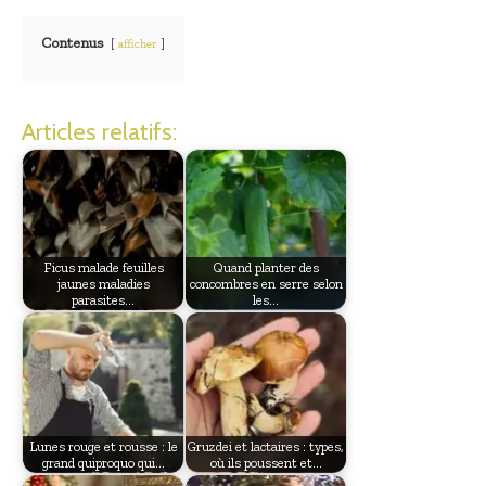
Contenus
afficher
Articles relatifs:
Ficus malade feuilles
Quand planter des
jaunes maladies
concombres en serre selon
parasites…
les…
Lunes rouge et rousse : le
Gruzdei et lactaires : types,
grand quiproquo qui…
où ils poussent et…