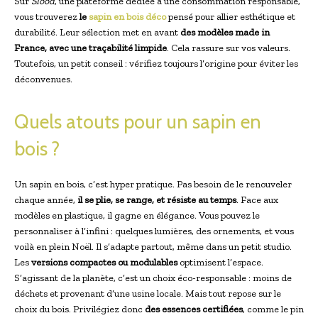
Sur
Slood
, une plateforme dédiée à une consommation responsable,
vous trouverez
le
sapin en bois déco
pensé pour allier esthétique et
durabilité. Leur sélection met en avant
des modèles made in
France, avec une traçabilité limpide
. Cela rassure sur vos valeurs.
Toutefois, un petit conseil : vérifiez toujours l’origine pour éviter les
déconvenues.
Quels atouts pour un sapin en
bois ?
Un sapin en bois, c’est hyper pratique. Pas besoin de le renouveler
chaque année,
il se plie, se range, et résiste au temps
. Face aux
modèles en plastique, il gagne en élégance. Vous pouvez le
personnaliser à l’infini : quelques lumières, des ornements, et vous
voilà en plein Noël. Il s’adapte partout, même dans un petit studio.
Les
versions compactes ou modulables
optimisent l’espace.
S’agissant de la planète, c’est un choix éco-responsable : moins de
déchets et provenant d’une usine locale. Mais tout repose sur le
choix du bois. Privilégiez donc
des essences certifiées
, comme le pin