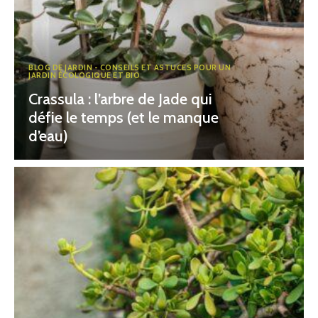
BLOG DE JARDIN - CONSEILS ET ASTUCES POUR UN
JARDIN ÉCOLOGIQUE ET BIO
Crassula : l’arbre de Jade qui
défie le temps (et le manque
d’eau)