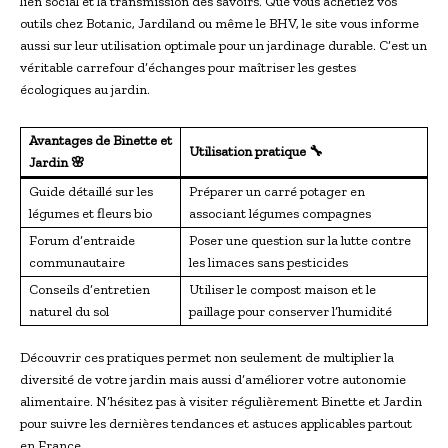
lien social et la transmission des savoirs. Que vous achetiez vos
outils chez Botanic, Jardiland ou même le BHV, le site vous informe
aussi sur leur utilisation optimale pour un jardinage durable. C’est un
véritable carrefour d’échanges pour maîtriser les gestes
écologiques au jardin.
Avantages de Binette et
Utilisation pratique 🔧
Jardin 🌸
Guide détaillé sur les
Préparer un carré potager en
légumes et fleurs bio
associant légumes compagnes
Forum d’entraide
Poser une question sur la lutte contre
communautaire
les limaces sans pesticides
Conseils d’entretien
Utiliser le compost maison et le
naturel du sol
paillage pour conserver l’humidité
Découvrir ces pratiques permet non seulement de multiplier la
diversité de votre jardin mais aussi d’améliorer votre autonomie
alimentaire. N’hésitez pas à visiter régulièrement Binette et Jardin
pour suivre les dernières tendances et astuces applicables partout
en France.