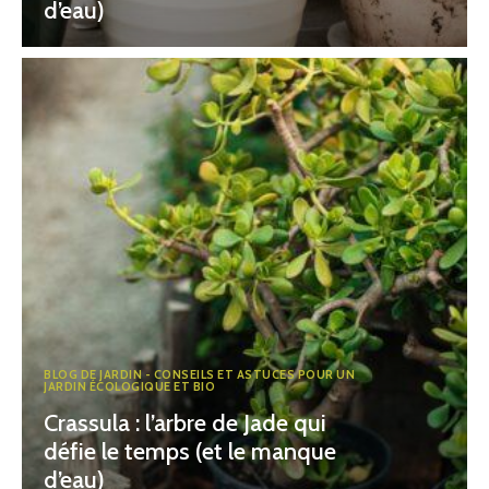
d’eau)
BLOG DE JARDIN - CONSEILS ET ASTUCES POUR UN
JARDIN ÉCOLOGIQUE ET BIO
Crassula : l’arbre de Jade qui
défie le temps (et le manque
d’eau)