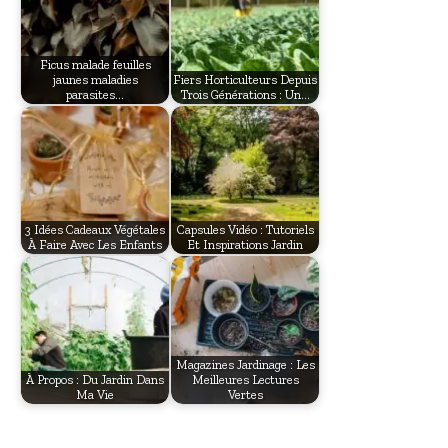
Ficus malade feuilles
jaunes maladies
Fiers Horticulteurs Depuis
parasites…
Trois Générations : Un…
3 Idées Cadeaux Végétales
Capsules Vidéo : Tutoriels
À Faire Avec Les Enfants
Et Inspirations Jardin
Magazines Jardinage : Les
À Propos : Du Jardin Dans
Meilleures Lectures
Ma Vie
Vertes