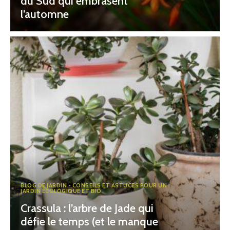
du Sud qui embrasent
l’automne
BLOG DE JARDIN - CONSEILS ET ASTUCES POUR UN
JARDIN ÉCOLOGIQUE ET BIO
Crassula : l’arbre de Jade qui
défie le temps (et le manque