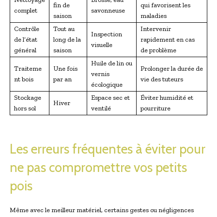
fin de
qui favorisent les
complet
savonneuse
saison
maladies
Contrôle
Tout au
Intervenir
Inspection
de l’état
long de la
rapidement en cas
visuelle
général
saison
de problème
Huile de lin ou
Traiteme
Une fois
Prolonger la durée de
vernis
nt bois
par an
vie des tuteurs
écologique
Stockage
Espace sec et
Éviter humidité et
Hiver
hors sol
ventilé
pourriture
Les erreurs fréquentes à éviter pour
ne pas compromettre vos petits
pois
Même avec le meilleur matériel, certains gestes ou négligences