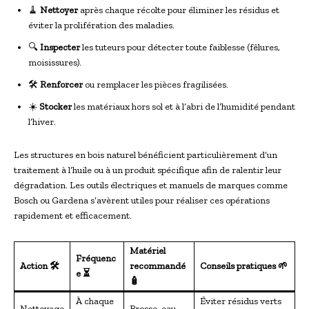
🧹
Nettoyer
après chaque récolte pour éliminer les résidus et
éviter la prolifération des maladies.
🔍
Inspecter
les tuteurs pour détecter toute faiblesse (fêlures,
moisissures).
🛠️
Renforcer
ou remplacer les pièces fragilisées.
☀️
Stocker
les matériaux hors sol et à l’abri de l’humidité pendant
l’hiver.
Les structures en bois naturel bénéficient particulièrement d’un
traitement à l’huile ou à un produit spécifique afin de ralentir leur
dégradation. Les outils électriques et manuels de marques comme
Bosch ou Gardena s’avèrent utiles pour réaliser ces opérations
rapidement et efficacement.
Matériel
Fréquenc
Action 🛠
recommandé
Conseils pratiques 🌱
e ⏳
🧴
À chaque
Éviter résidus verts
Nettoyage
Brosse, eau