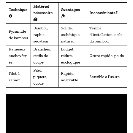
Matériel
Technique
Avantages
nécessaire
Inconvénients ❗
⚙️
🎉
🧰
Bambou,
Solide,
Temps
Pyramide
raphia,
esthétique,
d’installation, coût
de bambou
sécateur
naturel
du bambou
Rameaux
Branches,
Budget
enchevêtr
outils de
réduit,
Usure rapide, poids
és
coupe
écologique
Filet,
Filet à
Rapide,
piquets,
Sensible à l’usure
ramer
adaptable
corde