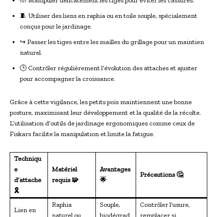
🤲 Manipuler délicatement les tiges pour éviter les cassures.
🧵 Utiliser des liens en raphia ou en toile souple, spécialement
conçus pour le jardinage.
↪️ Passer les tiges entre les mailles du grillage pour un maintien
naturel.
🕒 Contrôler régulièrement l’évolution des attaches et ajuster
pour accompagner la croissance.
Grâce à cette vigilance, les petits pois maintiennent une bonne
posture, maximisant leur développement et la qualité de la récolte.
L’utilisation d’outils de jardinage ergonomiques comme ceux de
Fiskars facilite la manipulation et limite la fatigue.
Techniqu
e
Matériel
Avantages
Précautions 🤔
d’attache
requis 🧩
🌟
🎗
Raphia
Souple,
Contrôler l’usure,
Lien en
naturel ou
biodégrad
remplacer si