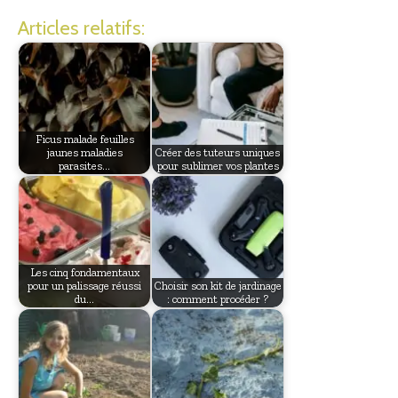
Articles relatifs:
Ficus malade feuilles
jaunes maladies
Créer des tuteurs uniques
parasites…
pour sublimer vos plantes
Les cinq fondamentaux
pour un palissage réussi
Choisir son kit de jardinage
du…
: comment procéder ?