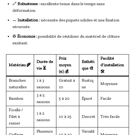
🔗
Robustesse :
excellente tenue dans le temps sans
déformation.
↔️
Installation :
nécessite des piquets solides et une fixation
sécurisée.
♻️
Économie :
possibilité de réutiliser du matériel de clôture
existant.
Prix
Facilité
Durée de
Esthéti
Matériau 🌾
moyen
d’installation
vie ⏳
que 🎨
(€) 💰
🛠️
Branches
1 à 3
Gratuit à
Rustiq
Moyenne
naturelles
saisons
10
ue
3 à 5
Bambou
5 à 20
Épuré
Facile
saisons
Ficelle /
1 à 2
Filet à
10 à 25
Discret
Très facile
saisons
ramer
Plusieurs
Variabl
Grillage
10 à 30
Moyenne