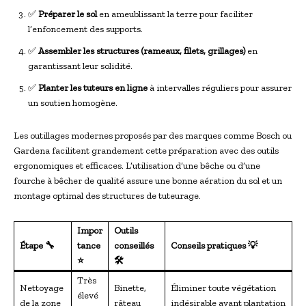
✅
Préparer le sol
en ameublissant la terre pour faciliter
l’enfoncement des supports.
✅
Assembler les structures (rameaux, filets, grillages)
en
garantissant leur solidité.
✅
Planter les tuteurs en ligne
à intervalles réguliers pour assurer
un soutien homogène.
Les outillages modernes proposés par des marques comme Bosch ou
Gardena facilitent grandement cette préparation avec des outils
ergonomiques et efficaces. L’utilisation d’une bêche ou d’une
fourche à bêcher de qualité assure une bonne aération du sol et un
montage optimal des structures de tuteurage.
Impor
Outils
Étape 🔧
tance
conseillés
Conseils pratiques 💡
⭐
🛠
Très
Nettoyage
Binette,
Éliminer toute végétation
élevé
de la zone
râteau
indésirable avant plantation