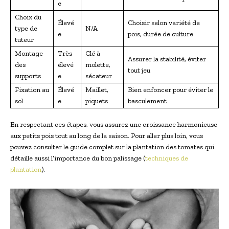
e
Choix du
Élevé
Choisir selon variété de
type de
N/A
e
pois, durée de culture
tuteur
Montage
Très
Clé à
Assurer la stabilité, éviter
des
élevé
molette,
tout jeu
supports
e
sécateur
Fixation au
Élevé
Maillet,
Bien enfoncer pour éviter le
sol
e
piquets
basculement
En respectant ces étapes, vous assurez une croissance harmonieuse
aux petits pois tout au long de la saison. Pour aller plus loin, vous
pouvez consulter le guide complet sur la plantation des tomates qui
détaille aussi l’importance du bon palissage (
techniques de
plantation
).