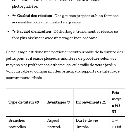
photosynthèse.
🌟
Qualité des récoltes
: Des gousses propres et bien formées,
accessibles pour une cueillette agréable.
🔧
Facilité d’entretien
: Désherbage, traitement et récolte se
font plus aisément avec un potager bien ordonné.
Ce palissage est donc une pratique incontournable de la culture des
petits pois, et il existe plusieurs manières de procéder selon vos
moyens, vos préférences esthétiques, et la taille de votre jardin.
Voici un tableau comparatif des principaux supports de tuteurage
couramment utilisés.
Prix
moye
Type de tuteur 🌿
Avantages ✨
Inconvénients ⚠️
n (€)
💶
Branches
Aspect
Durée de vie
0 –
naturelles
naturel,
limitée,
10 (si