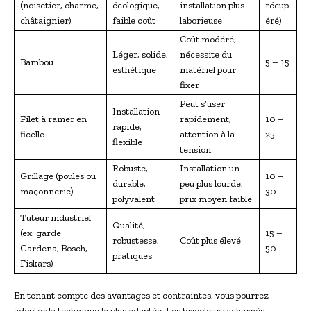
(noisetier, charme,
écologique,
installation plus
récup
châtaignier)
faible coût
laborieuse
éré)
Coût modéré,
Léger, solide,
nécessite du
Bambou
5 – 15
esthétique
matériel pour
fixer
Peut s’user
Installation
Filet à ramer en
rapidement,
10 –
rapide,
ficelle
attention à la
25
flexible
tension
Robuste,
Installation un
Grillage (poules ou
10 –
durable,
peu plus lourde,
maçonnerie)
30
polyvalent
prix moyen faible
Tuteur industriel
Qualité,
(ex. garde
15 –
robustesse,
Coût plus élevé
Gardena, Bosch,
50
pratiques
Fiskars)
En tenant compte des avantages et contraintes, vous pourrez
adopter la technique la plus adaptée. Les bricoleurs acharnés