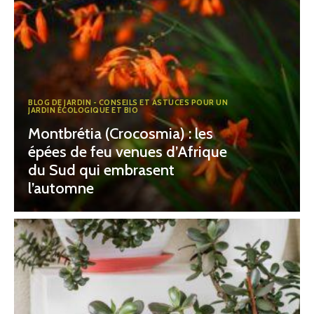
BLOG DE JARDIN - CONSEILS ET ASTUCES POUR UN
JARDIN ÉCOLOGIQUE ET BIO
Montbrétia (Crocosmia) : les
épées de feu venues d’Afrique
du Sud qui embrasent
l’automne