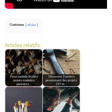
Contenus
afficher
Articles relatifs:
Ficus malade feuilles
Découvrez l'univers
jaunes maladies
passionnant des projets
parasites…
DIY et…