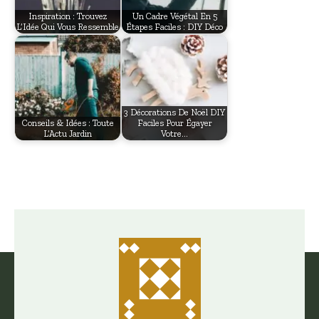
Inspiration : Trouvez
Un Cadre Végétal En 5
L’Idée Qui Vous Ressemble
Étapes Faciles : DIY Déco
3 Décorations De Noël DIY
Conseils & Idées : Toute
Faciles Pour Égayer
L’Actu Jardin
Votre…