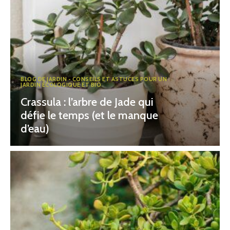
BLOG DE JARDIN - CONSEILS ET ASTUCES POUR UN
JARDIN ÉCOLOGIQUE ET BIO
Crassula : l’arbre de Jade qui
défie le temps (et le manque
d’eau)