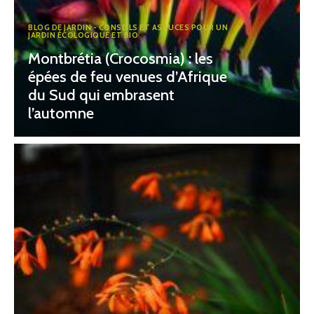
BLOG DE JARDIN - CONSEILS ET ASTUCES POUR UN
JARDIN ÉCOLOGIQUE ET BIO
Montbrétia (Crocosmia) : les
épées de feu venues d’Afrique
du Sud qui embrasent
l’automne