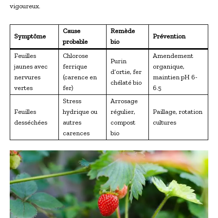
vigoureux.
Cause
Remède
Symptôme
Prévention
probable
bio
Feuilles
Chlorose
Amendement
Purin
jaunes avec
ferrique
organique,
d’ortie, fer
nervures
(carence en
maintien pH 6-
chélaté bio
vertes
fer)
6.5
Stress
Arrosage
Feuilles
hydrique ou
régulier,
Paillage, rotation
desséchées
autres
compost
cultures
carences
bio