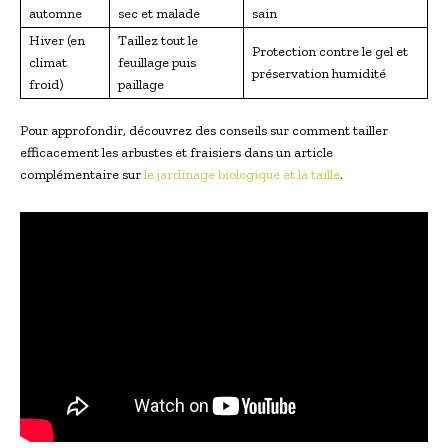
automne
sec et malade
sain
Hiver (en
Taillez tout le
Protection contre le gel et
climat
feuillage puis
préservation humidité
froid)
paillage
Pour approfondir, découvrez des conseils sur comment tailler
efficacement les arbustes et fraisiers dans un article
complémentaire sur
le jardinage biologique et la taille
.