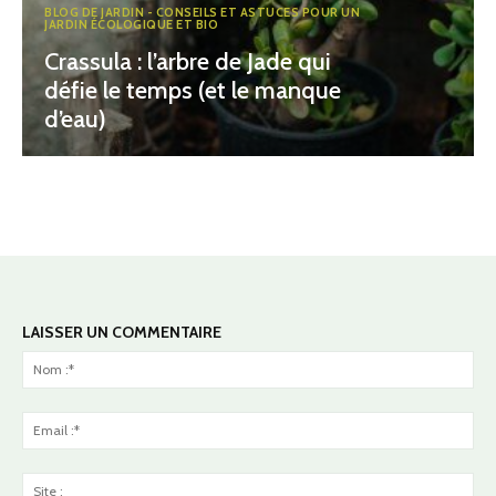
BLOG DE JARDIN - CONSEILS ET ASTUCES POUR UN
JARDIN ÉCOLOGIQUE ET BIO
Crassula : l’arbre de Jade qui
défie le temps (et le manque
d’eau)
LAISSER UN COMMENTAIRE
No
:*
Ema
:*
Sit