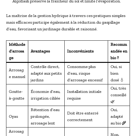
Algoflash préserve la fraîcheur du sol et limite l’évaporation.
La maîtrise de la gestion hydrique à travers ces pratiques simples
mais efficaces participe également à la réduction du gaspillage
d’eau, favorisant un jardinage durable et raisonné.
Méthode
Recomm
d’arrosa
Avantages
Inconvénients
andée en
ge
bio ?
Contrôle direct,
Consomme plus
Oui, si
Arrosag
adapté aux petits
d’eau, risque
bien
e manuel
jardins
d’arrosage excessif
dosé 💧
Oui, très
Goutte-
Économie d’eau,
Installation initiale
conseillé
à-goutte
irrigation ciblée
requise
🌿
Rétention d’eau
Oui,
Doit être enterré
Oyas
prolongée,
adapté
correctement
arrosage lent
au bio 🌾
Arrosag
Non,