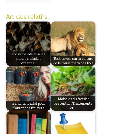
Articles relatifs:
Ficus malade feuilles
jaunes maladies
Tout savoir sur la culture
parasites…
de la fraise mara des bois
Maladies du fraisier
le moment idéal pour
Prevention Traitements
planter des fraisiers
et…