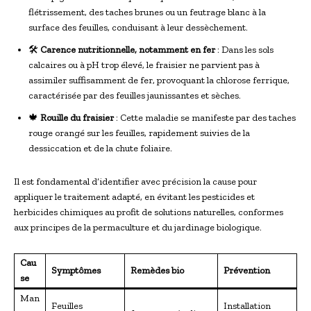
flétrissement, des taches brunes ou un feutrage blanc à la
surface des feuilles, conduisant à leur dessèchement.
🛠️
Carence nutritionnelle, notamment en fer
: Dans les sols
calcaires ou à pH trop élevé, le fraisier ne parvient pas à
assimiler suffisamment de fer, provoquant la chlorose ferrique,
caractérisée par des feuilles jaunissantes et sèches.
🍁
Rouille du fraisier
: Cette maladie se manifeste par des taches
rouge orangé sur les feuilles, rapidement suivies de la
dessiccation et de la chute foliaire.
Il est fondamental d’identifier avec précision la cause pour
appliquer le traitement adapté, en évitant les pesticides et
herbicides chimiques au profit de solutions naturelles, conformes
aux principes de la permaculture et du jardinage biologique.
Cau
Symptômes
Remèdes bio
Prévention
se
Man
Feuilles
Installation