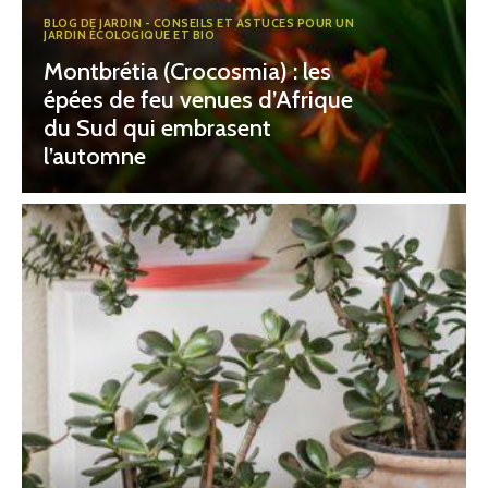
BLOG DE JARDIN - CONSEILS ET ASTUCES POUR UN
JARDIN ÉCOLOGIQUE ET BIO
Montbrétia (Crocosmia) : les
épées de feu venues d’Afrique
du Sud qui embrasent
l’automne