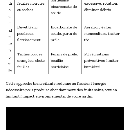
bordelaise,
di
feuilles noircies
excessive, rotation,
bicarbonate de
o
et sèches
éliminer débris
soude
u
O
Duvet blanc
Bicarbonate de
Aération, éviter
ïd
poudreux,
soude, purin de
monoculture, traiter
iu
flétrissement
prêle
tôt
m
R
Taches rouges
Purins de prêle,
Pulvérisations
o
orangées, chute
bouillie
préventives, limiter
ui
feuilles
bordelaise
humidité
lle
Cette approche bienveillante redonne au fraisier l’énergie
nécessaire pour produire abondamment des fruits sains, tout en
limitant l’impact environnemental de votre jardin.