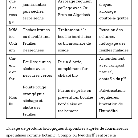
que
Arrosage régulier,
jaunissantes
d’oyas,
d’ar
paillage avec Or
puis sèches,
arrosage
rosa
Brun ou Algoflash
terre sèche
goutte-à-goutte
ge
Mild
Taches brunes
Traitement à la
Rotation des
iou,
ou duvet blanc,
bouillie bordelaise
cultures,
Oïdi
feuilles
ou bicarbonate de
nettoyage des
um
desséchées
soude
feuilles malades
Car
Amendement
Feuilles jaunies,
Purin d’ortie,
enc
avec compost
sèches avec
complément fer
e en
naturel,
nervures vertes
chélaté bio
fer
contrôle du pH
Points rouge
Purins de prêle en
Pulvérisations
orangé puis
Roui
prévention, bouillie
régulières,
séchage et
lle
bordelaise en
limitation de
chute des
traitement
l’humidité
feuilles
L’usage de produits biologiques disponibles auprès de fournisseurs
spécialisés comme Botanic, Compo, ou Neudorff renforce la