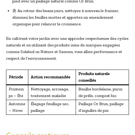
pied avec un paillage naturel comme Or Brun.
🌼 Au retour des beaux jours, nettoyez à nouveau le fraisier,
éliminez les feuilles mortes et apportez un amendement
organique pour relancer la croissance.
En cultivant votre jardin avec une approche respectueuse des cycles
naturels et en utilisant des produits issus de marques engagées
comme Solabiol ou Nature et Saisons, vous alliez performance et
respect de l’environnement.
Produits naturels
Période
Action recommandée
conseillés
Printem
Nettoyage, arrosage,
Bouillie bordelaise, purin
ps – Été
traitement maladie
de prêle, compost bio
Automne
Élagage feuillage sec,
Paillage Or Brun, paillage
– Hiver
paillage
d’aiguilles de pin