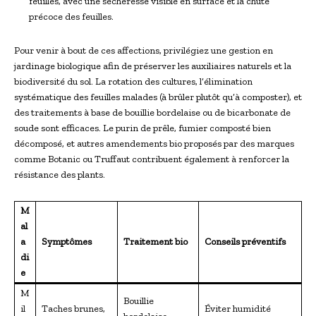
feuilles, avec une sècheresse visible en surface et la chute
précoce des feuilles.
Pour venir à bout de ces affections, privilégiez une gestion en
jardinage biologique afin de préserver les auxiliaires naturels et la
biodiversité du sol. La rotation des cultures, l’élimination
systématique des feuilles malades (à brûler plutôt qu’à composter), et
des traitements à base de bouillie bordelaise ou de bicarbonate de
soude sont efficaces. Le purin de prêle, fumier composté bien
décomposé, et autres amendements bio proposés par des marques
comme Botanic ou Truffaut contribuent également à renforcer la
résistance des plants.
M
al
a
Symptômes
Traitement bio
Conseils préventifs
di
e
M
Bouillie
il
Taches brunes,
Éviter humidité