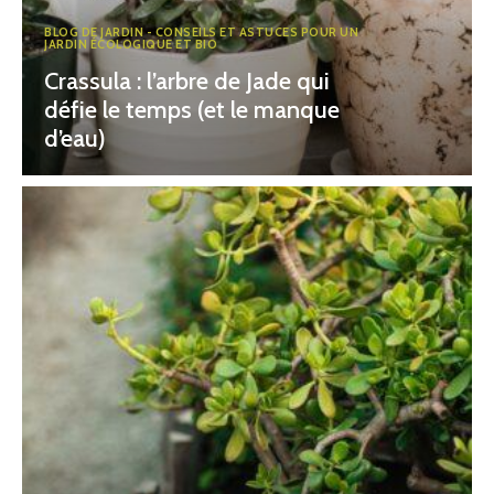
BLOG DE JARDIN - CONSEILS ET ASTUCES POUR UN
JARDIN ÉCOLOGIQUE ET BIO
Crassula : l’arbre de Jade qui
défie le temps (et le manque
d’eau)