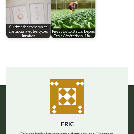
Cultiver des tomates en
harmonie avec les cycles
Fiers Horticulteurs Depuis
lunaires
Trois Générations : Un…
ERIC
Eric est jardinier passionné depuis 22 ans. Il partage