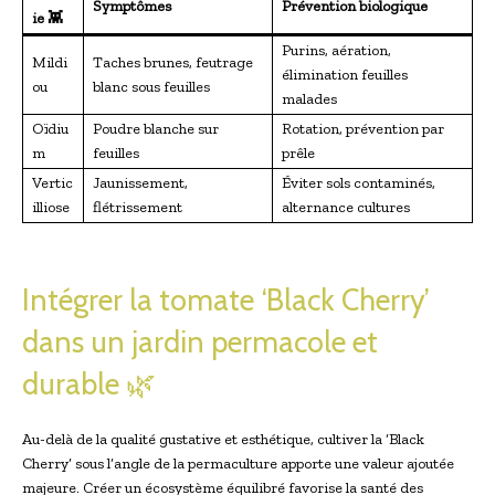
Symptômes
Prévention biologique
ie 👾
Purins, aération,
Mildi
Taches brunes, feutrage
élimination feuilles
ou
blanc sous feuilles
malades
Oïdiu
Poudre blanche sur
Rotation, prévention par
m
feuilles
prêle
Vertic
Jaunissement,
Éviter sols contaminés,
illiose
flétrissement
alternance cultures
Intégrer la tomate ‘Black Cherry’
dans un jardin permacole et
durable 🌿
Au-delà de la qualité gustative et esthétique, cultiver la ‘Black
Cherry’ sous l’angle de la permaculture apporte une valeur ajoutée
majeure. Créer un écosystème équilibré favorise la santé des