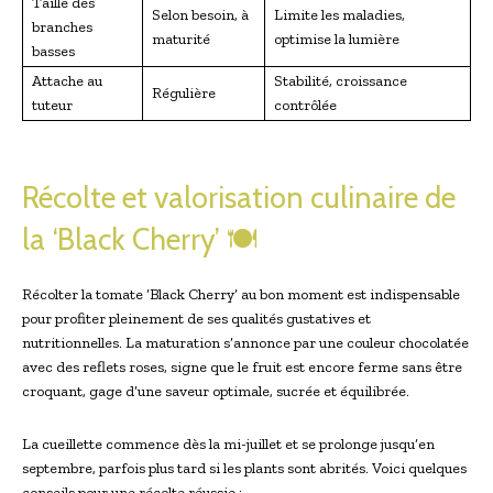
Taille des
Selon besoin, à
Limite les maladies,
branches
maturité
optimise la lumière
basses
Attache au
Stabilité, croissance
Régulière
tuteur
contrôlée
Récolte et valorisation culinaire de
la ‘Black Cherry’ 🍽️
Récolter la tomate ‘Black Cherry’ au bon moment est indispensable
pour profiter pleinement de ses qualités gustatives et
nutritionnelles. La maturation s’annonce par une couleur chocolatée
avec des reflets roses, signe que le fruit est encore ferme sans être
croquant, gage d’une saveur optimale, sucrée et équilibrée.
La cueillette commence dès la mi-juillet et se prolonge jusqu’en
septembre, parfois plus tard si les plants sont abrités. Voici quelques
conseils pour une récolte réussie :