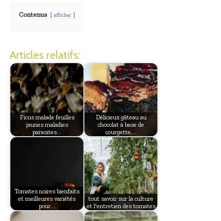
Contenus
afficher
Articles relatifs:
Ficus malade feuilles
Délicieux gâteau au
jaunes maladies
chocolat à base de
parasites…
courgette,…
Tomates noires bienfaits
et meilleures variétés
tout savoir sur la culture
pour…
et l'entretien des tomates