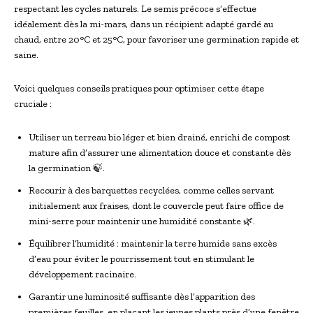
respectant les cycles naturels. Le semis précoce s’effectue
idéalement dès la mi-mars, dans un récipient adapté gardé au
chaud, entre 20°C et 25°C, pour favoriser une germination rapide et
saine.
Voici quelques conseils pratiques pour optimiser cette étape
cruciale :
Utiliser un terreau bio léger et bien drainé, enrichi de compost
mature afin d’assurer une alimentation douce et constante dès
la germination 🍃.
Recourir à des barquettes recyclées, comme celles servant
initialement aux fraises, dont le couvercle peut faire office de
mini-serre pour maintenir une humidité constante 🌿.
Équilibrer l’humidité : maintenir la terre humide sans excès
d’eau pour éviter le pourrissement tout en stimulant le
développement racinaire.
Garantir une luminosité suffisante dès l’apparition des
premières feuilles, en plaçant les jeunes plants près d’une fenêtre