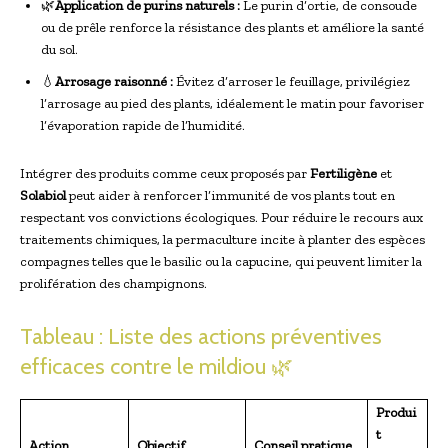
🌿
Application de purins naturels :
Le purin d’ortie, de consoude
ou de prêle renforce la résistance des plants et améliore la santé
du sol.
💧
Arrosage raisonné :
Évitez d’arroser le feuillage, privilégiez
l’arrosage au pied des plants, idéalement le matin pour favoriser
l’évaporation rapide de l’humidité.
Intégrer des produits comme ceux proposés par
Fertiligène
et
Solabiol
peut aider à renforcer l’immunité de vos plants tout en
respectant vos convictions écologiques. Pour réduire le recours aux
traitements chimiques, la permaculture incite à planter des espèces
compagnes telles que le basilic ou la capucine, qui peuvent limiter la
prolifération des champignons.
Tableau : Liste des actions préventives
efficaces contre le mildiou 🌿
Produi
t
Action
Objectif
Conseil pratique