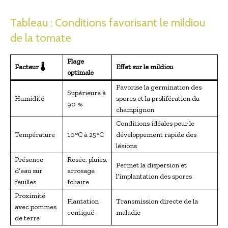
Tableau : Conditions favorisant le mildiou
de la tomate
Plage
Facteur 🌡️
Effet sur le mildiou
optimale
Favorise la germination des
Supérieure à
Humidité
spores et la prolifération du
90 %
champignon
Conditions idéales pour le
Température
10°C à 25°C
développement rapide des
lésions
Présence
Rosée, pluies,
Permet la dispersion et
d’eau sur
arrosage
l’implantation des spores
feuilles
foliaire
Proximité
Plantation
Transmission directe de la
avec pommes
contiguë
maladie
de terre