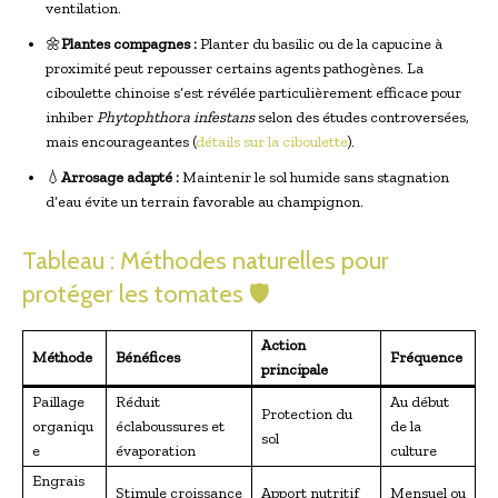
ventilation.
🌼
Plantes compagnes :
Planter du basilic ou de la capucine à
proximité peut repousser certains agents pathogènes. La
ciboulette chinoise s’est révélée particulièrement efficace pour
inhiber
Phytophthora infestans
selon des études controversées,
mais encourageantes (
détails sur la ciboulette
).
💧
Arrosage adapté :
Maintenir le sol humide sans stagnation
d’eau évite un terrain favorable au champignon.
Tableau : Méthodes naturelles pour
protéger les tomates 🛡️
Action
Méthode
Bénéfices
Fréquence
principale
Paillage
Réduit
Au début
Protection du
organiqu
éclaboussures et
de la
sol
e
évaporation
culture
Engrais
Stimule croissance
Apport nutritif
Mensuel ou