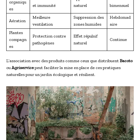
organiqu
et immunité
naturel
bimensuel
es
Meilleure
Suppression des
Hebdomad
Aération
ventilation
zones humides
aire
Plantes
Protection contre
Effet répulsif
compagn
Continue
pathogènes
naturel
es
L’association avec des produits comme ceux que distribuent
Bacoto
ou
Agriservice
peut faciliter la mise en place de ces pratiques
naturelles pour un jardin écologique et résilient.