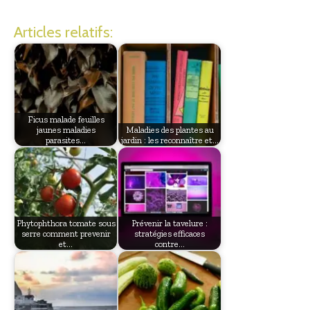
Articles relatifs:
Ficus malade feuilles
jaunes maladies
Maladies des plantes au
parasites…
jardin : les reconnaître et…
Phytophthora tomate sous
Prévenir la tavelure :
serre comment prevenir
stratégies efficaces
et…
contre…