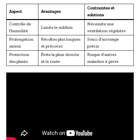
Contraintes et
Aspect
Avantages
solutions
Contrôle de
Nécessite une
Limite le mildiou
l’humidité
ventilation régulière
Prolongation
Récoltes plus longues
Souci d’arrosage
saison
et précoces
précis
Protection
Évite la pluie directe
Risque d’autres
des plants
et la rosée
maladies à gérer