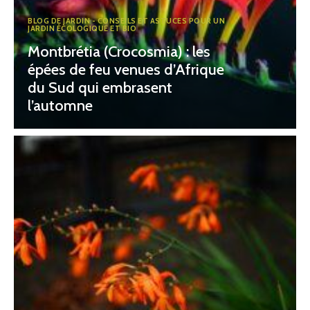
BLOG DE JARDIN - CONSEILS ET ASTUCES POUR UN
JARDIN ÉCOLOGIQUE ET BIO
Montbrétia (Crocosmia) : les
épées de feu venues d’Afrique
du Sud qui embrasent
l’automne