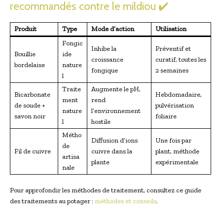
recommandés contre le mildiou ✔️
Produit
Type
Mode d’action
Utilisation
Fongic
Inhibe la
Préventif et
Bouillie
ide
croissance
curatif, toutes les
bordelaise
nature
fongique
2 semaines
l
Traite
Augmente le pH,
Bicarbonate
Hebdomadaire,
ment
rend
de soude +
pulvérisation
nature
l’environnement
savon noir
foliaire
l
hostile
Métho
Diffusion d’ions
Une fois par
de
Fil de cuivre
cuivre dans la
plant, méthode
artisa
plante
expérimentale
nale
Pour approfondir les méthodes de traitement, consultez ce guide
des traitements au potager :
méthodes et conseils
.