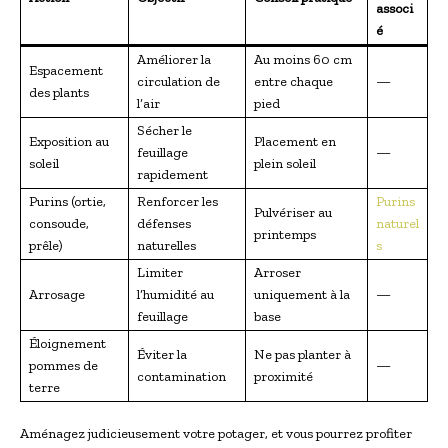
associ
é
Améliorer la
Au moins 60 cm
Espacement
circulation de
entre chaque
—
des plants
l’air
pied
Sécher le
Exposition au
Placement en
feuillage
—
soleil
plein soleil
rapidement
Purins (ortie,
Renforcer les
Purins
Pulvériser au
consoude,
défenses
naturel
printemps
prêle)
naturelles
s
Limiter
Arroser
Arrosage
l’humidité au
uniquement à la
—
feuillage
base
Éloignement
Éviter la
Ne pas planter à
pommes de
—
contamination
proximité
terre
Aménagez judicieusement votre potager, et vous pourrez profiter