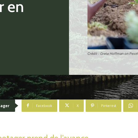
r en
Crédit : Greta Hoffman on Pexe
tager
Facebook
X
Pinterest