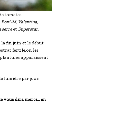
 de tomates
,
Boni-M
,
Valentina
,
 serre
et
Superstar
.
a fin juin et le début
trat fertile,on les
s plantules apparaissent
e lumière par jour.
ante vous dira merci… en