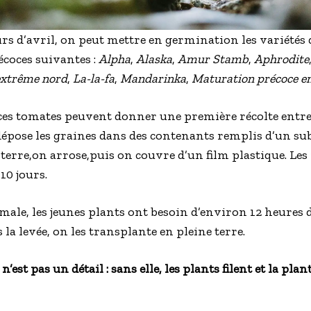
urs d’avril, on peut mettre en germination les variétés
écoces suivantes :
Alpha
,
Alaska
,
Amur Stamb
,
Aphrodite
extrême nord
,
La-la-fa
,
Mandarinka
,
Maturation précoce en
ces tomates peuvent donner une première récolte entre l
 dépose les graines dans des contenants remplis d’un subs
 terre,on arrose,puis on couvre d’un film plastique. Le
10 jours.
ale, les jeunes plants ont besoin d’environ 12 heures d
a levée, on les transplante en pleine terre.
n’est pas un détail : sans elle, les plants filent et la pl