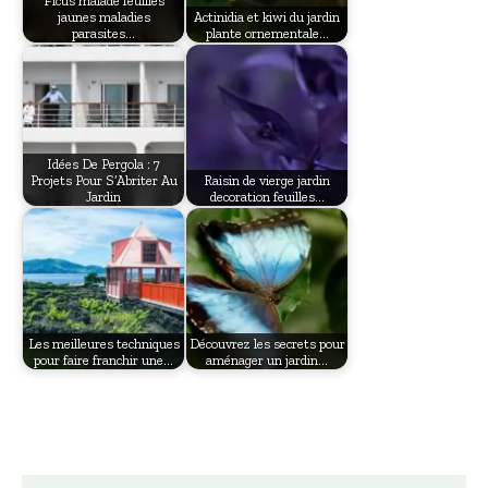
Ficus malade feuilles
jaunes maladies
Actinidia et kiwi du jardin
parasites…
plante ornementale…
Idées De Pergola : 7
Projets Pour S’Abriter Au
Raisin de vierge jardin
Jardin
decoration feuilles…
Les meilleures techniques
Découvrez les secrets pour
pour faire franchir une…
aménager un jardin…