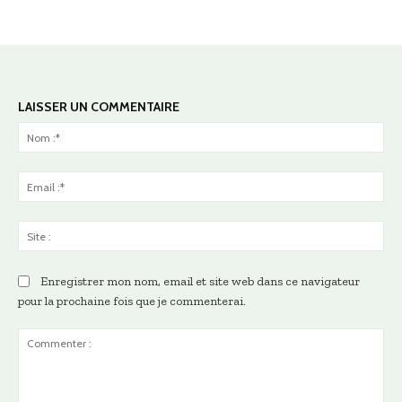
LAISSER UN COMMENTAIRE
No
:*
Ema
:*
Sit
:
Enregistrer mon nom, email et site web dans ce navigateur
pour la prochaine fois que je commenterai.