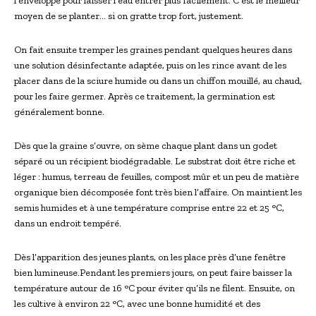
l’enveloppe pour laisser l’eau entrer plus facilement. C’est le meilleur
moyen de se planter… si on gratte trop fort, justement.
On fait ensuite tremper les graines pendant quelques heures dans
une solution désinfectante adaptée, puis on les rince avant de les
placer dans de la sciure humide ou dans un chiffon mouillé, au chaud,
pour les faire germer. Après ce traitement, la germination est
généralement bonne.
Dès que la graine s’ouvre, on sème chaque plant dans un godet
séparé ou un récipient biodégradable. Le substrat doit être riche et
léger : humus, terreau de feuilles, compost mûr et un peu de matière
organique bien décomposée font très bien l’affaire. On maintient les
semis humides et à une température comprise entre 22 et 25 °C,
dans un endroit tempéré.
Dès l’apparition des jeunes plants, on les place près d’une fenêtre
bien lumineuse.Pendant les premiers jours, on peut faire baisser la
température autour de 16 °C pour éviter qu’ils ne filent. Ensuite, on
les cultive à environ 22 °C, avec une bonne humidité et des