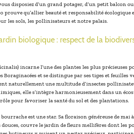
vous disposiez d’un grand potager, d’un petit balcon ou
o prouve qu’allier beauté et responsabilité écologique e
r les sols, les pollinisateurs et notre palais.
rdin biologique : respect de la biodivers
cinalis) incarne l’une des plantes les plus précieuses po
s Boraginacées et se distingue par ses tiges et feuilles ve
irent naturellement une multitude d’insectes pollinisate
chimiques, elle s’intègre harmonieusement dans un éco
ôle pour favoriser la santé du sol et des plantations.
a bourrache est une star. Sa floraison généreuse de mai 
douces, couvre le jardin de fleurs mellifères dont les po
tres butineurs y puisent un nectar précieux, participan