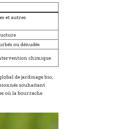
es et autres
ructure
turbés ou dénudés
 intervention chimique
lobal de jardinage bio,
ssionnés souhaitant
es où la bourrache