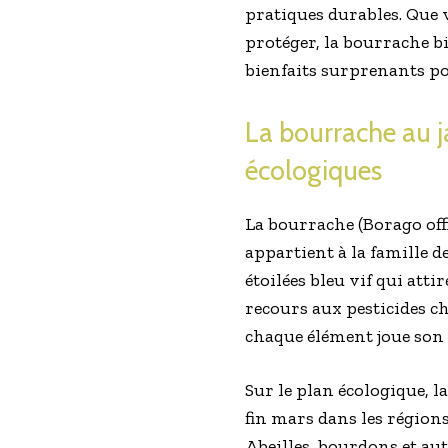
pratiques durables. Que 
protéger, la bourrache bi
bienfaits surprenants pou
La bourrache au ja
écologiques
La bourrache (Borago offi
appartient à la famille de
étoilées bleu vif qui att
recours aux pesticides 
chaque élément joue son r
Sur le plan écologique, l
fin mars dans les régions 
Abeilles, bourdons et au