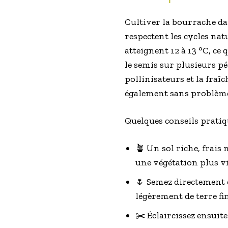
Cultiver la bourrache dan
respectent les cycles na
atteignent 12 à 13 °C, ce
le semis sur plusieurs pé
pollinisateurs et la fraî
également sans problème,
Quelques conseils pratiq
🪴 Un sol riche, frais 
une végétation plus v
🌷 Semez directement e
légèrement de terre fin
✂️ Éclaircissez ensuit