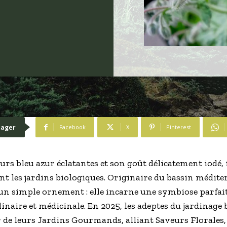
tager
Facebook
X
Pinterest
eurs bleu azur éclatantes et son goût délicatement iodé, f
t les jardins biologiques. Originaire du bassin médite
’un simple ornement : elle incarne une symbiose parfait
culinaire et médicinale. En 2025, les adeptes du jardinag
r de leurs Jardins Gourmands, alliant Saveurs Florales, 