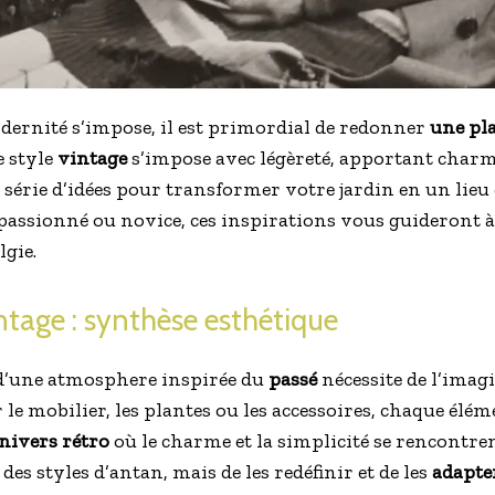
ernité s’impose, il est primordial de redonner
une pla
e style
vintage
s’impose avec légèreté, apportant charme
série d’idées pour transformer votre jardin en un lieu 
passionné ou novice, ces inspirations vous guideront 
gie.
intage : synthèse esthétique
d’une atmosphere inspirée du
passé
nécessite de l’imag
r le mobilier, les plantes ou les accessoires, chaque élé
nivers rétro
où le charme et la simplicité se rencontrent
es styles d’antan, mais de les redéfinir et de les
adapte