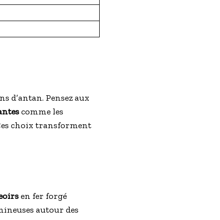
s d’antan. Pensez aux
antes
comme les
. Ces choix transforment
eoirs
en fer forgé
umineuses autour des