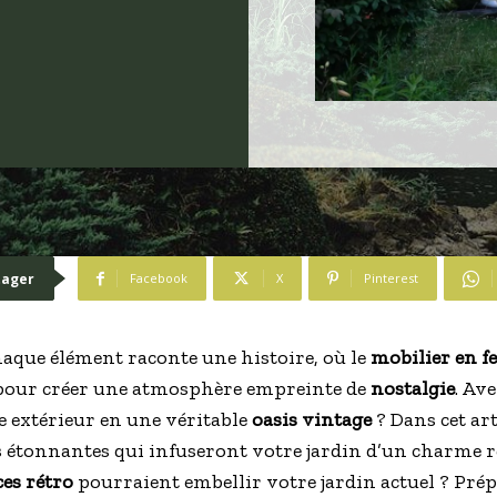
tager
Facebook
X
Pinterest
aque élément raconte une histoire, où le
mobilier en fe
 pour créer une atmosphère empreinte de
nostalgie
. Av
 extérieur en une véritable
oasis vintage
? Dans cet ar
s étonnantes qui infuseront votre jardin d’un charme r
es rétro
pourraient embellir votre jardin actuel ? Pré