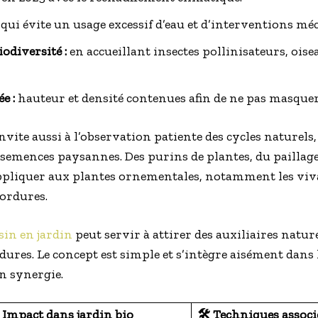
 qui évite un usage excessif d’eau et d’interventions m
odiversité :
en accueillant insectes pollinisateurs, ois
e :
hauteur et densité contenues afin de ne pas masquer 
nvite aussi à l’observation patiente des cycles naturels
 semences paysannes. Des purins de plantes, du paillage
ppliquer aux plantes ornementales, notamment les viva
ordures.
sin en jardin
peut servir à attirer des auxiliaires nature
ures. Le concept est simple et s’intègre aisément dans l
n synergie.
 Impact dans jardin bio
🛠️ Techniques associ