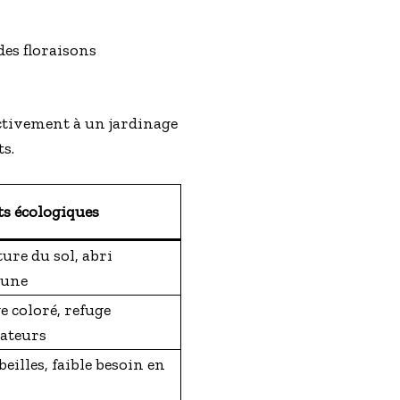
des floraisons
ctivement à un jardinage
ts.
ts écologiques
ure du sol, abri
aune
e coloré, refuge
sateurs
beilles, faible besoin en