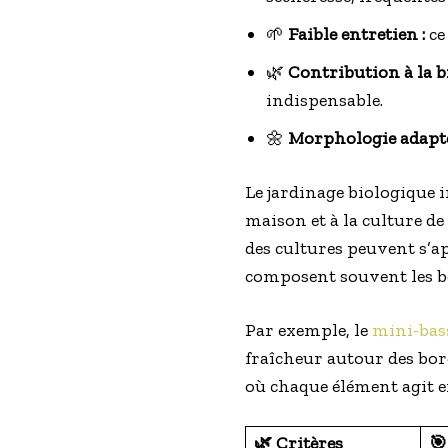
🌱
Faible entretien :
ce
🌿
Contribution à la bi
indispensable.
🌼
Morphologie adapté
Le jardinage biologique i
maison et à la culture de
des cultures peuvent s’a
composent souvent les b
Par exemple, le
mini-bas
fraîcheur autour des bord
où chaque élément agit e
🌿 Critères
🎯