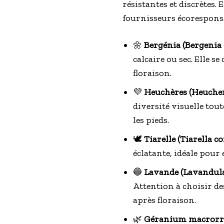
résistantes et discrètes
fournisseurs écorespon
🌼
Bergénia (Bergenia c
calcaire ou sec. Elle 
floraison.
💜
Heuchères (Heuchera
diversité visuelle tout
les pieds.
🕊️
Tiarelle (Tiarella cor
éclatante, idéale pour
🔵
Lavande (Lavandula 
Attention à choisir des
après floraison.
🌿
Géranium macrorr