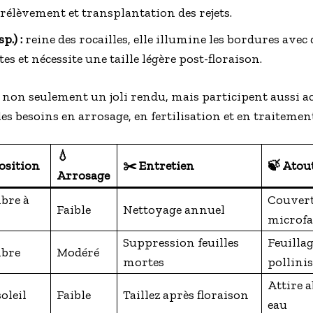
rélèvement et transplantation des rejets.
p.) :
reine des rocailles, elle illumine les bordures avec 
s et nécessite une taille légère post-floraison.
 non seulement un joli rendu, mais participent aussi a
les besoins en arrosage, en fertilisation et en traitemen
💧
osition
✂️ Entretien
🍃 Atou
Arrosage
bre à
Couvert
Faible
Nettoyage annuel
microf
Suppression feuilles
Feuillag
bre
Modéré
mortes
pollini
Attire a
oleil
Faible
Taillez après floraison
eau