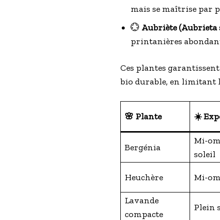
mais se maîtrise par p
💮
Aubriète (Aubrieta s
printanières abondante
Ces plantes garantissent
bio durable, en limitant 
🌸 Plante
☀️ Exp
Mi-om
Bergénia
soleil
Heuchère
Mi-om
Lavande
Plein s
compacte