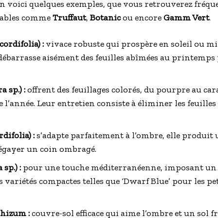
. En voici quelques exemples, que vous retrouverez fré
sables comme
Truffaut
,
Botanic
ou encore
Gamm Vert
.
ordifolia) :
vivace robuste qui prospère en soleil ou mi
se débarrasse aisément des feuilles abîmées au printemps
 sp.) :
offrent des feuillages colorés, du pourpre au ca
e l’année. Leur entretien consiste à éliminer les feuilles
difolia) :
s’adapte parfaitement à l’ombre, elle produit u
 égayer un coin ombragé.
sp.) :
pour une touche méditerranéenne, imposant un s
 variétés compactes telles que ‘Dwarf Blue’ pour les peti
hizum :
couvre-sol efficace qui aime l’ombre et un sol fr