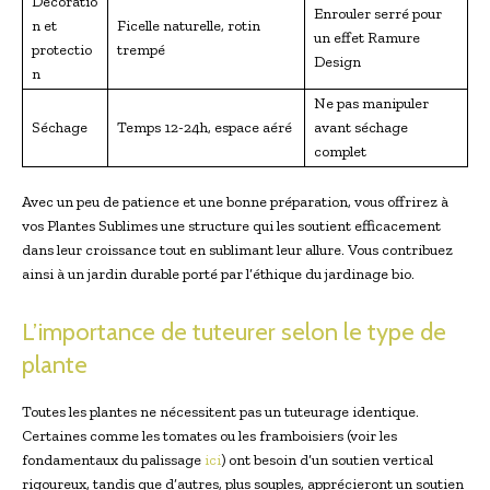
Décoratio
Enrouler serré pour
n et
Ficelle naturelle, rotin
un effet Ramure
protectio
trempé
Design
n
Ne pas manipuler
Séchage
Temps 12-24h, espace aéré
avant séchage
complet
Avec un peu de patience et une bonne préparation, vous offrirez à
vos Plantes Sublimes une structure qui les soutient efficacement
dans leur croissance tout en sublimant leur allure. Vous contribuez
ainsi à un jardin durable porté par l’éthique du jardinage bio.
L’importance de tuteurer selon le type de
plante
Toutes les plantes ne nécessitent pas un tuteurage identique.
Certaines comme les tomates ou les framboisiers (voir les
fondamentaux du palissage
ici
) ont besoin d’un soutien vertical
rigoureux, tandis que d’autres, plus souples, apprécieront un soutien