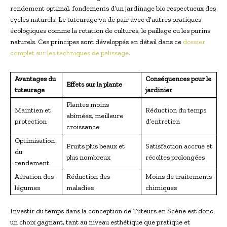
rendement optimal, fondements d’un jardinage bio respectueux des
cycles naturels. Le tuteurage va de pair avec d’autres pratiques
écologiques comme la rotation de cultures, le paillage ou les purins
naturels. Ces principes sont développés en détail dans ce
dossier
complet sur les techniques de palissage
.
Avantages du
Conséquences pour le
Effets sur la plante
tuteurage
jardinier
Plantes moins
Maintien et
Réduction du temps
abîmées, meilleure
protection
d’entretien
croissance
Optimisation
Fruits plus beaux et
Satisfaction accrue et
du
plus nombreux
récoltes prolongées
rendement
Aération des
Réduction des
Moins de traitements
légumes
maladies
chimiques
Investir du temps dans la conception de Tuteurs en Scène est donc
un choix gagnant, tant au niveau esthétique que pratique et