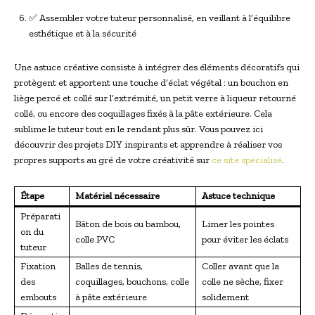
✅ Assembler votre tuteur personnalisé, en veillant à l’équilibre
esthétique et à la sécurité
Une astuce créative consiste à intégrer des éléments décoratifs qui
protègent et apportent une touche d’éclat végétal : un bouchon en
liège percé et collé sur l’extrémité, un petit verre à liqueur retourné
collé, ou encore des coquillages fixés à la pâte extérieure. Cela
sublime le tuteur tout en le rendant plus sûr. Vous pouvez ici
découvrir des projets DIY inspirants et apprendre à réaliser vos
propres supports au gré de votre créativité sur
ce site spécialisé
.
Étape
Matériel nécessaire
Astuce technique
Préparati
Bâton de bois ou bambou,
Limer les pointes
on du
colle PVC
pour éviter les éclats
tuteur
Fixation
Balles de tennis,
Coller avant que la
des
coquillages, bouchons, colle
colle ne sèche, fixer
embouts
à pâte extérieure
solidement