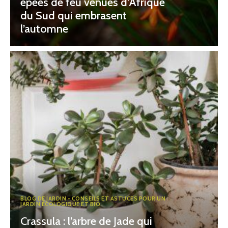
épées de feu venues d’Afrique
du Sud qui embrasent
l’automne
BLOG DE JARDIN - CONSEILS ET ASTUCES POUR UN
JARDIN ÉCOLOGIQUE ET BIO
Crassula : l’arbre de Jade qui