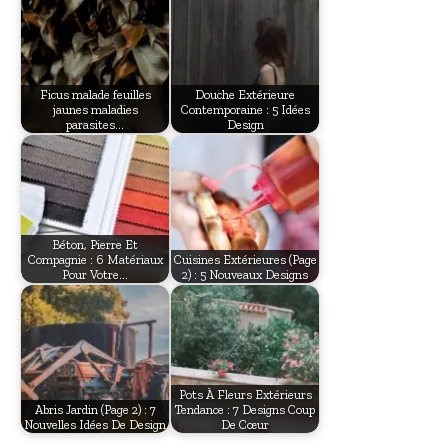
Ficus malade feuilles
Douche Extérieure
jaunes maladies
Contemporaine : 5 Idées
parasites…
Design
Béton, Pierre Et
Compagnie : 6 Matériaux
Cuisines Extérieures (Page
Pour Votre…
2) : 5 Nouveaux Designs
Pots À Fleurs Extérieurs
Abris Jardin (Page 2) : 7
Tendance : 7 Designs Coup
Nouvelles Idées De Design
De Cœur