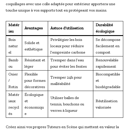
coquillages avec une colle adaptée pour extérieur apportera une
touche unique à vos supports tout en protégeant vos mains.
Matér
Durabilité
Avantages
Astuce d’utilisation
iau
écologique
Bois
Privilégier les bois
Se décompose
Solide et
natur
locaux pour réduire
facilement en
esthétique
el
l’empreinte carbone
compost
Bamb
Résistant et
Tremper dans l’eau
Renouvelable
ou
léger
pour éviter les fentes
rapidement
Osier
Flexible
Biocompatible
Tremper 24h pour
/
pour formes
et
malléabilité
Rotin
décoratives
biodégradable
Matér
Écologique
Utiliser balles de
iaux
et
Réutilisation
tennis, bouchons ou
recycl
économiqu
valorisée
verres à liqueur
és
e
Créez ainsi vos propres Tuteurs en Scène qui mettent en valeur la