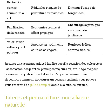
Protection
contre
Réduit les risques de
Diminue l’usage de
l’humidité au
pourriture et maladies
fongicides
sol
Encourage la pratique
Facilitation
Economise temps et
raisonnée du
de la récolte
effort physique
jardinage
Valorisation
Apporte un jardin chic
Renforce le lien
esthétique du
et un éclat végétal
homme-nature
potager
Assurer un tuteurage adapté facilite aussi la rotation des cultures et
l’association des plantes, principes majeurs du jardinage bio pour
préserver la qualité du sol et éviter l’appauvrissement. Pour
découvrir comment structurer un potager optimal, vous pouvez
vous référer à ce
guide complet
dédié à la culture durable.
Tuteurs et permaculture : une alliance
naturelle