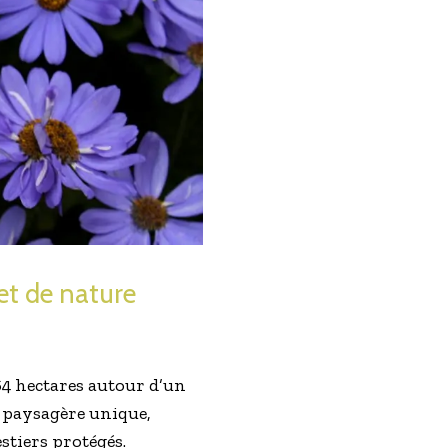
et de nature
64 hectares autour d’un
é paysagère unique,
stiers protégés.