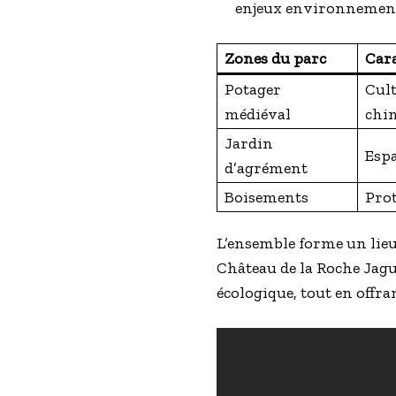
enjeux environnemen
Zones du parc
Cara
Potager
Cult
médiéval
chi
Jardin
Espa
d’agrément
Boisements
Prot
L’ensemble forme un lie
Château de la Roche Jagu
écologique, tout en offra