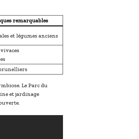
iques remarquables
ales et légumes anciens
 vivaces
es
prunelliers
mbiose. Le Parc du
ine et jardinage
couverte.