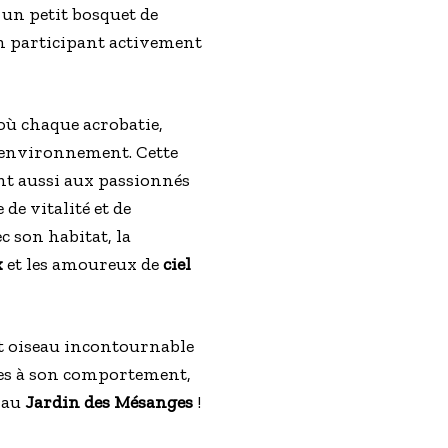
 un petit bosquet de
en participant activement
où chaque acrobatie,
n environnement. Cette
ant aussi aux passionnés
 de vitalité et de
c son habitat, la
x
et les amoureux de
ciel
it oiseau incontournable
iques à son comportement,
 au
Jardin des Mésanges
!