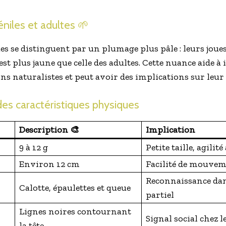
éniles et adultes 🌱
s se distinguent par un plumage plus pâle : leurs joues 
st plus jaune que celle des adultes. Cette nuance aide à i
ons naturalistes et peut avoir des implications sur leu
des caractéristiques physiques
Description 🎨
Implication
9 à 12 g
Petite taille, agilit
Environ 12 cm
Facilité de mouvem
Reconnaissance dan
Calotte, épaulettes et queue
partiel
Lignes noires contournant
Signal social chez 
la tête