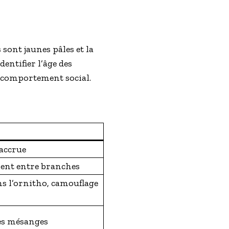
sont jaunes pâles et la
dentifier l’âge des
r comportement social.
é accrue
ent entre branches
s l’ornitho, camouflage
les mésanges