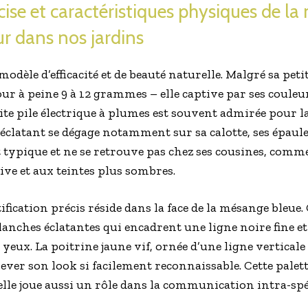
cise et caractéristiques physiques de la
ur dans nos jardins
odèle d’efficacité et de beauté naturelle. Malgré sa peti
r à peine 9 à 12 grammes – elle captive par ses couleur
etite pile électrique à plumes est souvent admirée pour 
éclatant se dégage notamment sur sa calotte, ses épaulet
t typique et ne se retrouve pas chez ses cousines, comm
ve et aux teintes plus sombres.
fication précis réside dans la face de la mésange bleue. 
lanches éclatantes qui encadrent une ligne noire fine et 
yeux. La poitrine jaune vif, ornée d’une ligne verticale
chever son look si facilement reconnaissable. Cette pale
lle joue aussi un rôle dans la communication intra-spéc