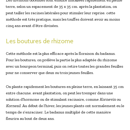
Les divisions obtenues ⁤sont ensuite installées rapidement en pleine
terre, selon un espacement de 35 x 35 cm. après la plantation, on‍
peut ⁢tailler les racines latérales pour stimuler leur reprise. cette
méthode est très pratique,‌ mais les touffes doivent avoir au ⁢moins⁤
cinq ans avant d’être divisées.
Les boutures de rhizome
Cette méthode est la plus efficace après la floraison du badanus.
Pour les boutures, on prélève la partie ⁢la plus adaptée du rhizome
avec un bourgeon terminal, puis on retire toutes les grandes feuilles
pour ne conserver que deux ou trois jeunes feuilles.
On plante rapidement les boutures en pleine terre,​ en laissant 35 cm
‍entre chacune. ⁤avant plantation, on peut les tremper dans une
solution d’hormone ou de stimulant⁢ racinaire, comme
Kornevin
‌ou
Kornesil
. Au début de l’hiver, les jeunes ⁢plants ont normalement eu le
temps de s’enraciner. Le badanus multiplié de cette manière
fleurira au⁤ bout de deux ans.