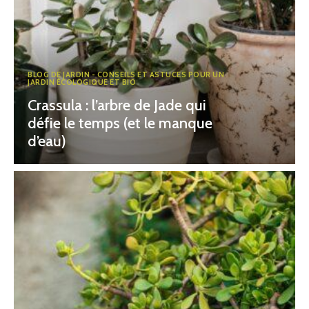
BLOG DE JARDIN - CONSEILS ET ASTUCES POUR UN
JARDIN ÉCOLOGIQUE ET BIO
Crassula : l’arbre de Jade qui
défie le temps (et le manque
d’eau)