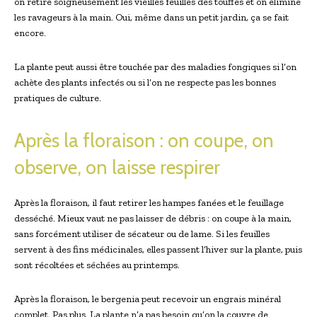
on retire soigneusement les vieilles feuilles des touffes et on élimine
les ravageurs à la main. Oui, même dans un⁢ petit jardin, ça⁤ se fait
encore.
La plante ‍peut aussi⁢ être touchée par des maladies fongiques⁣ si l’on
‍achète des plants ​infectés ou si l’on ne respecte pas les bonnes
pratiques‌ de culture.
Après la floraison : ‍on coupe, on
observe, on laisse ​respirer
Après la floraison, il faut retirer les hampes fanées et le feuillage
desséché. Mieux vaut ne pas laisser de débris : on coupe à la main,
sans forcément ⁣utiliser de sécateur ou de lame. Si⁢ les feuilles
servent à des ⁤fins médicinales, elles ⁤passent l’hiver sur la plante, puis
sont récoltées⁤ et séchées au printemps.
Après la floraison, le bergenia peut⁤ recevoir un engrais minéral
complet. Pas plus. La plante n’a pas⁤ besoin qu’on la couvre de