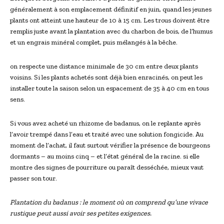
généralement à son⁤ emplacement définitif en juin,⁣ quand les jeunes
plants ont atteint une hauteur ⁢de 10 à 15 cm. Les trous doivent être
remplis juste‍ avant‌ la plantation avec du charbon de bois, de l’humus
et un engrais minéral complet, puis mélangés à la ‌bêche.
on respecte une distance minimale de 30 cm entre deux plants
voisins. Si les plants achetés sont déjà bien enracinés, on peut les
installer ⁣toute la saison selon un espacement de 35 à 40 cm en tous
sens.
Si vous avez acheté un rhizome de‌ badanus, on le replante après
l’avoir ‍trempé dans l’eau et traité avec une solution fongicide. Au
moment de ⁢l’achat, il faut surtout ​vérifier la présence de bourgeons
‍dormants – au moins cinq – et l’état général de la racine. si elle
montre des signes de pourriture ou paraît desséchée, mieux ‌vaut
passer son tour.
Plantation du badanus : le​ moment où on ​comprend qu’une vivace
rustique peut aussi avoir ses petites exigences.