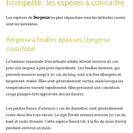
trompette : les ​espèces⁤ à connaître
Les espèces de
Bergenia
les plus répandues sous les latitudes russes​
sont les suivantes.
Bergenia à feuilles épaisses (
bergenia
crassifolia
)
La hauteur maximale d’un arbuste adulte atteint environ 45 cm,
pour‌ une​ largeur à peu près équivalente. Les feuilles dentées, qui‌
peuvent mesurer jusqu’à 30 cm de long, sont à ⁤la fois allongées et
largement ovales. Elles sont⁤ généralement ‍vertes, mais lorsque les
températures varient rapidement, elles prennent une coloration
rouge ‍pourpre très appréciée ⁣des jardiniers.
Les petites fleurs, d’environ 1‌ cm de‍ diamètre, sont généralement
roses dans des ⁤tons variés. La tige florale mesure⁤ environ 50 cm de
haut et reste dressée.⁢ Cette espèce fleurit ‍tôt, à la fin du mois d’avril,
⁣pendant environ un mois.