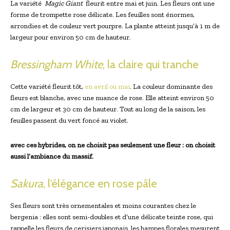
La variété ​
Magic Giant
⁤ fleurit entre mai et juin.‌ Les fleurs ont une
forme de trompette rose ​délicate. Les feuilles sont énormes,
arrondies et de couleur vert pourpre. La ⁤plante‌ atteint jusqu’à 1 m de
largeur pour environ 50 cm de hauteur.
Bressingham White
, ‌la claire qui tranche
Cette variété fleurit tôt,
en avril ou mai
. La couleur ‌dominante des
fleurs​ est blanche, avec une nuance de rose. Elle atteint environ 50
cm de largeur et 30 cm de hauteur. Tout au long de la saison,‌ les
feuilles passent​ du vert foncé au violet.
avec ces hybrides, on ne choisit pas seulement‍ une fleur : on choisit
aussi l’ambiance du massif.
Sakura
, l’élégance en rose pâle
Ses fleurs sont très ornementales et moins courantes chez le
bergenia : elles sont semi-doubles et d’une délicate teinte rose, qui
rappelle⁣ les fleurs de cerisiers japonais. les hampes florales mesurent