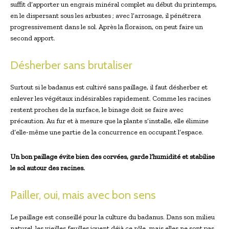
suffit d’apporter un engrais minéral complet‌ au début du printemps,
en le dispersant sous les arbustes ; avec l’arrosage, il pénétrera
⁤progressivement dans le sol. Après la floraison, on peut faire un⁣
second apport.
Désherber sans brutaliser
Surtout si le badanus est cultivé⁤ sans paillage, il faut désherber et
enlever les végétaux indésirables rapidement. Comme les racines
restent proches de ‍la surface, le binage‍ doit se ⁣faire avec
précaution. Au fur et à mesure que la plante s’installe, elle élimine
d’elle-même une partie de la concurrence en occupant l’espace.
Un ‌bon paillage évite bien des ‍corvées, garde l’humidité​ et stabilise
le sol autour des racines.
Pailler, oui, mais ​avec ‌bon sens
Le paillage est conseillé⁣ pour la culture du badanus. Dans son milieu
naturel, les vieilles feuilles jouent déjà ce ⁤rôle, mais elles ne sont pas