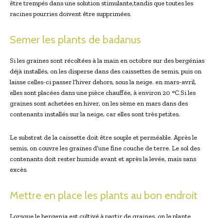
être trempés dans une solution stimulante,tandis que toutes les
racines pourries doivent être supprimées.
Semer les plants de badanus
Si les graines sont récoltées à la⁢ main en octobre sur des bergénias
⁤déjà installés, on les disperse dans des caissettes⁣ de ⁣semis, puis on
laisse celles-ci passer ⁢l’hiver dehors, sous la neige. en mars-avril,
elles sont placées dans une pièce chauffée,⁤ à environ 20 °C.Si les
graines sont achetées ‍en hiver, on les sème en mars dans des
contenants installés sur la neige, car elles sont très petites.
Le substrat de la ⁤caissette doit être souple ‌et perméable. Après le
semis, on couvre les graines d’une fine couche ​de terre. Le sol des
contenants doit rester humide avant et après la levée, mais sans
excès.
Mettre en place les plants au bon endroit
Lorsque le bergenia est cultivé à partir de graines, on le plante