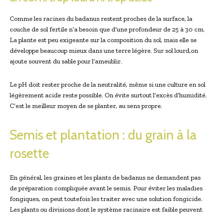
Comme les racines du badanus restent proches de la⁢ surface, la
couche de sol fertile n’a besoin que ⁤d’une profondeur de⁤ 25 à ⁤30 cm.
La plante ‌est peu exigeante sur la composition du sol, mais elle se
développe beaucoup mieux dans une terre légère. ⁤Sur sol lourd,on
ajoute souvent​ du⁣ sable pour l’ameublir.
Le pH​ doit rester proche de la neutralité, même si une culture en sol
légèrement acide reste possible. On ​évite surtout l’excès d’humidité.
C’est le‌ meilleur moyen ⁢de se planter, au ‌sens propre.
Semis et plantation : du grain à la
rosette
En ⁣général, ⁣les graines et​ les plants ⁢de badanus ne demandent‌ pas
de préparation compliquée avant le semis. Pour éviter les maladies
fongiques, on ‍peut toutefois les traiter avec une solution fongicide.
Les⁤ plants‍ ou divisions dont le système racinaire est faible peuvent