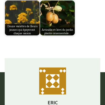
Douze variétés de fleurs
jaunes qui égayeront
Actinidia et kiwi du jardin
chaque saison
plante ornementale…
ERIC