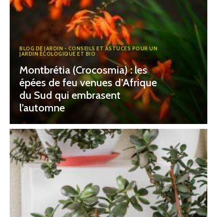
BLOG DE JARDIN - CONSEILS ET ASTUCES POUR UN
JARDIN ÉCOLOGIQUE ET BIO
Montbrétia (Crocosmia) : les
épées de feu venues d’Afrique
du Sud qui embrasent
l’automne