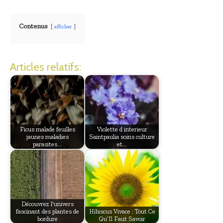
Contenus
afficher
Articles relatifs:
Ficus malade feuilles
Violette d interieur
jaunes maladies
Saintpaulia soins culture
parasites…
et…
Découvrez l'univers
fascinant des plantes de
Hibiscus Vivace : Tout Ce
bordure
Qu’Il Faut Savoir