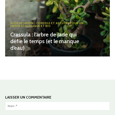
BLOG DE JARDIN - CONSEILS ET ASTUCES POUR UN
JARDIN ÉCOLOGIQUE ET BIO
Crassula : l’arbre de Jade qui
défie le temps (et le manque
d’eau)
LAISSER UN COMMENTAIRE
No
:*