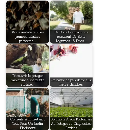
Ficus malade feuilles
De Bons Compagnons
jaunes maladies
Assurent De Bons
parasites…
Légumes : 6 Duos…
Découvrir le potager
miniature : une petite
Un havre de paix dédié aux
surface…
fleurs blanches
Conseils & Entretien :
Solutions À Vos Problèmes
Tout Pour Un Jardin
Au Potager : 7 Diagnostics
Florissant
Rapides