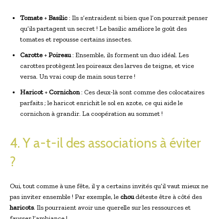
Tomate
+
Basilic
: Ils s’entraident si bien que l’on pourrait penser
qu’ils partagent un secret ! Le basilic améliore le goût des
tomates et repousse certains insectes.
Carotte
+
Poireau
: Ensemble, ils forment un duo idéal. Les
carottes protègent les poireaux des larves de teigne, et vice
versa. Un vrai coup de main sous terre !
Haricot
+
Cornichon
: Ces deux-là sont comme des colocataires
parfaits ; le haricot enrichit le sol en azote, ce qui aide le
cornichon à grandir. La coopération au sommet !
4. Y a-t-il des associations à éviter
?
Oui, tout comme à une fête, il y a certains invités qu’il vaut mieux ne
pas inviter ensemble ! Par exemple, le
chou
déteste être à côté des
haricots
. Ils pourraient avoir une querelle sur les ressources et
fausser l’ambiance !