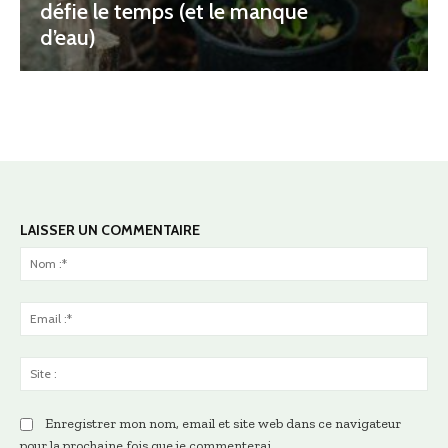
défie le temps (et le manque
d’eau)
LAISSER UN COMMENTAIRE
No
:*
Ema
:*
Sit
:
Enregistrer mon nom, email et site web dans ce navigateur
pour la prochaine fois que je commenterai.