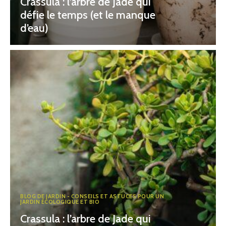
Crassula : l’arbre de Jade qui
défie le temps (et le manque
d’eau)
BLOG DE JARDIN - CONSEILS ET ASTUCES POUR UN
JARDIN ÉCOLOGIQUE ET BIO
Crassula : l’arbre de Jade qui