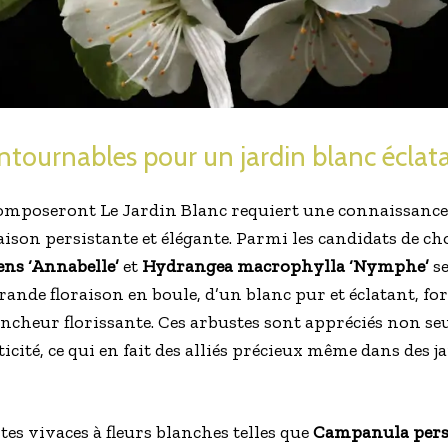
ntournables pour un jardin blanc éclat
composeront Le Jardin Blanc requiert une connaissance 
raison persistante et élégante. Parmi les candidats de ch
ns ‘Annabelle’
et
Hydrangea macrophylla ‘Nymphe’
se
rande floraison en boule, d’un blanc pur et éclatant, fo
ancheur florissante. Ces arbustes sont appréciés non s
icité, ce qui en fait des alliés précieux même dans des 
tes vivaces à fleurs blanches telles que
Campanula persic