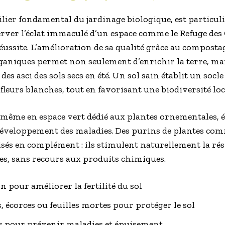
pilier fondamental du jardinage biologique, est particul
rver l’éclat immaculé d’un espace comme le Refuge des Ca
éussite. L’amélioration de sa qualité grâce au compostag
organiques permet non seulement d’enrichir la terre, ma
es asci des sols secs en été. Un sol sain établit un socl
fleurs blanches, tout en favorisant une biodiversité loc
, même en espace vert dédié aux plantes ornementales, é
développement des maladies. Des purins de plantes comm
isés en complément : ils stimulent naturellement la rés
es, sans recours aux produits chimiques.
 pour améliorer la fertilité du sol
s, écorces ou feuilles mortes pour protéger le sol
es pour prévenir maladies et épuisement