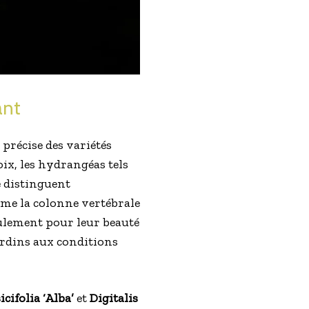
ant
précise des variétés
oix, les hydrangéas tels
 distinguent
rme la colonne vertébrale
eulement pour leur beauté
jardins aux conditions
ifolia ‘Alba’
et
Digitalis