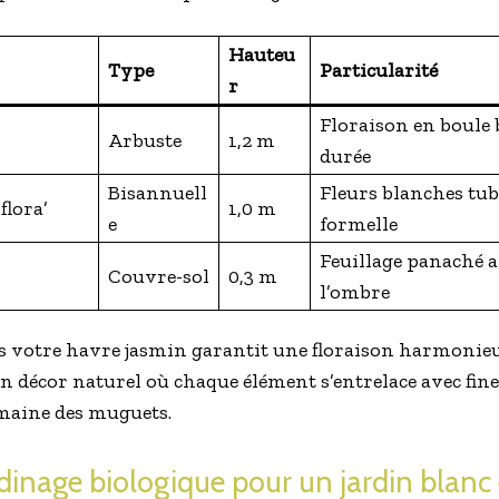
Hauteu
Type
Particularité
r
Floraison en boule 
Arbuste
1,2 m
durée
Bisannuell
Fleurs blanches tub
flora’
1,0 m
e
formelle
Feuillage panaché a
Couvre-sol
0,3 m
l’ombre
s votre havre jasmin garantit une floraison harmonieus
un décor naturel où chaque élément s’entrelace avec fine
maine des muguets.
dinage biologique pour un jardin blanc 