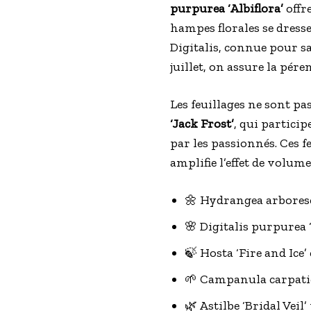
purpurea ‘Albiflora’
offre
hampes florales se dresse
Digitalis, connue pour sa
juillet, on assure la pére
Les feuillages ne sont p
‘Jack Frost’
, qui particip
par les passionnés. Ces 
amplifie l’effet de volume
🌼 Hydrangea arboresc
🌸 Digitalis purpurea ‘
🍃 Hosta ‘Fire and Ic
🌱 Campanula carpatica
🌿 Astilbe ‘Bridal Vei