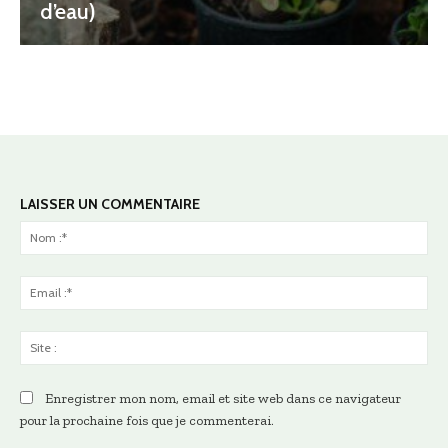
d’eau)
LAISSER UN COMMENTAIRE
No
:*
Ema
:*
Sit
:
Enregistrer mon nom, email et site web dans ce navigateur
pour la prochaine fois que je commenterai.