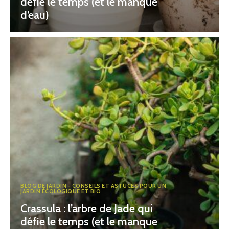
défie le temps (et le manque
d’eau)
BLOG DE JARDIN - CONSEILS ET ASTUCES POUR UN
JARDIN ÉCOLOGIQUE ET BIO
Crassula : l’arbre de Jade qui
défie le temps (et le manque