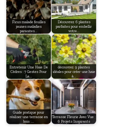
Ficus malade feuilles
Découvrez 6 plantes
jaunes maladies
parfaites pour embellir
parasites…
votre…
Entretenir Une Haie De
découvrez 9 plantes
Cèdres : 7 Gestes Pour
idéales pour créer une haie
La…
à…
Guide pratique pour
réaliser une terrasse en
Terrasse Fleurie Avec Vue :
bois :…
6 Projets Inspirants