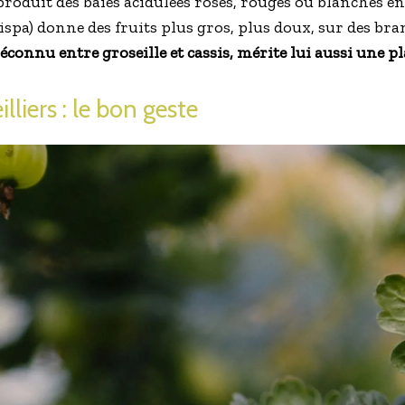
oduit des baies acidulées roses, rouges ou blanches en ju
spa) donne des fruits plus gros, plus doux, sur des br
méconnu entre groseille et cassis, mérite lui aussi une pl
lliers : le bon geste