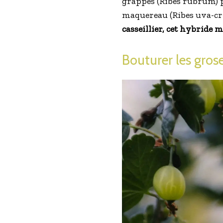
grappes (Ribes rubrum) pr
maquereau (Ribes uva-cri
casseillier, cet hybride 
Bouturer les grosei