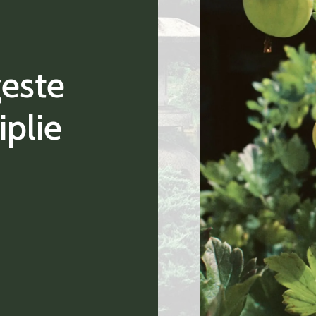
geste
iplie