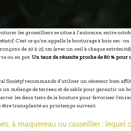
uturer les groseilliers se situe à l’automne, entre oct
étatif. C’est ce qu’on appelle le bouturage à bois sec : 
tronçons de 20 à 25 cm (avec un oeil à chaque extrémité),
rre ou en pot.
Un taux de réussite proche de 80 % pour u
al Society)
recommande d’utiliser un sécateur bien affûté
s un mélange de terreau et de sable pour garantir un bon
errer les deux tiers de la bouture pour favoriser l’enra
 être transplanté au printemps suivant.
pes, à maquereau ou casseillier : lequel c