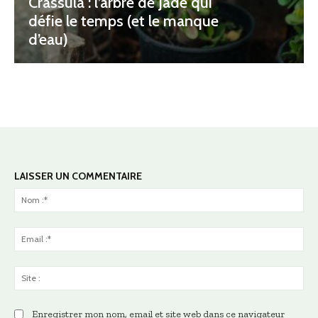
Crassula : l’arbre de Jade qui
défie le temps (et le manque
d’eau)
LAISSER UN COMMENTAIRE
No
:*
Ema
:*
Sit
:
Enregistrer mon nom, email et site web dans ce navigateur