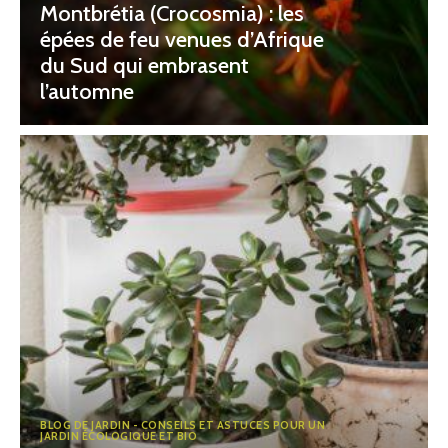
Montbrétia (Crocosmia) : les
épées de feu venues d’Afrique
du Sud qui embrasent
l’automne
BLOG DE JARDIN - CONSEILS ET ASTUCES POUR UN
JARDIN ÉCOLOGIQUE ET BIO