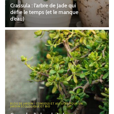
Crassula : l’arbre de Jade qui
défie le temps (et le manque
d’eau)
BLOG DE JARDIN - CONSEILS ET ASTUCES POUR UN
JARDIN ÉCOLOGIQUE ET BIO