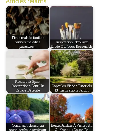
Articles relatifs:
Ficus malade feuilles
jaunes maladies
Inspiration : Trouvez
parasites…
L’Idée Qui Vous Ressemble
Piscines & Spas :
Inspirations Pour Un
Capsules Vidéo : Tutoriels
Espace Détente
Et Inspirations Jardin
Comment choisir un
Beaux Jardins À Visiter Au
cache-poubelle extérieur
Québec : 10 Coups De