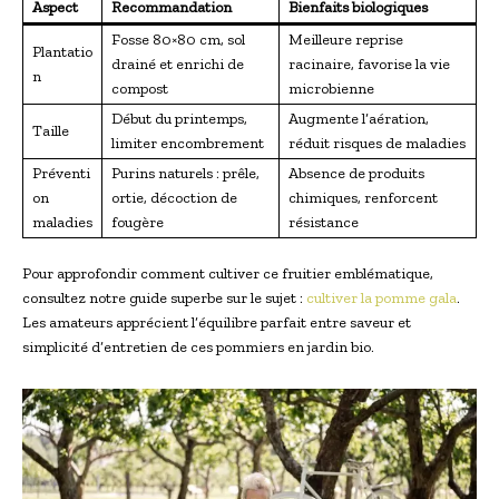
Aspect
Recommandation
Bienfaits biologiques
Fosse 80×80 cm, sol
Meilleure reprise
Plantatio
drainé et enrichi de
racinaire, favorise la vie
n
compost
microbienne
Début du printemps,
Augmente l’aération,
Taille
limiter encombrement
réduit risques de maladies
Préventi
Purins naturels : prêle,
Absence de produits
on
ortie, décoction de
chimiques, renforcent
maladies
fougère
résistance
Pour approfondir comment cultiver ce fruitier emblématique,
consultez notre guide superbe sur le sujet :
cultiver la pomme gala
.
Les amateurs apprécient l’équilibre parfait entre saveur et
simplicité d’entretien de ces pommiers en jardin bio.