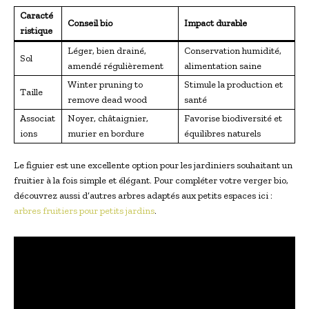
Caracté
Conseil bio
Impact durable
ristique
Léger, bien drainé,
Conservation humidité,
Sol
amendé régulièrement
alimentation saine
Winter pruning to
Stimule la production et
Taille
remove dead wood
santé
Associat
Noyer, châtaignier,
Favorise biodiversité et
ions
murier en bordure
équilibres naturels
Le figuier est une excellente option pour les jardiniers souhaitant un
fruitier à la fois simple et élégant. Pour compléter votre verger bio,
découvrez aussi d’autres arbres adaptés aux petits espaces ici :
arbres fruitiers pour petits jardins
.