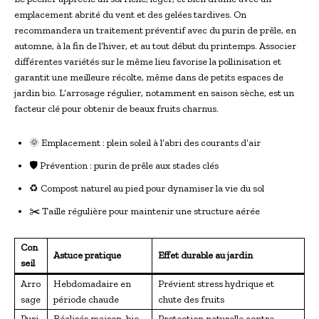
emplacement abrité du vent et des gelées tardives. On
recommandera un traitement préventif avec du purin de prêle, en
automne, à la fin de l’hiver, et au tout début du printemps. Associer
différentes variétés sur le même lieu favorise la pollinisation et
garantit une meilleure récolte, même dans de petits espaces de
jardin bio. L’arrosage régulier, notamment en saison sèche, est un
facteur clé pour obtenir de beaux fruits charnus.
🌞 Emplacement : plein soleil à l’abri des courants d’air
🛡️ Prévention : purin de prêle aux stades clés
♻️ Compost naturel au pied pour dynamiser la vie du sol
✂️ Taille régulière pour maintenir une structure aérée
Con
Astuce pratique
Effet durable au jardin
seil
Arro
Hebdomadaire en
Prévient stress hydrique et
sage
période chaude
chute des fruits
Puri
Réalisés maison, bio
Protection naturelle contre