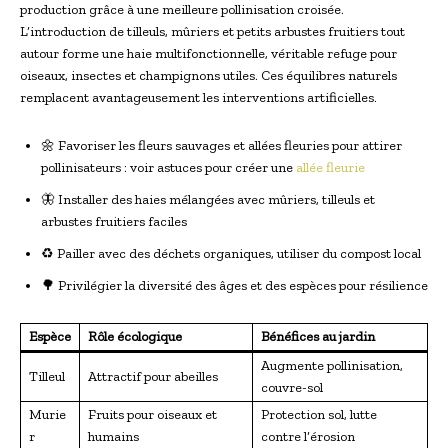
production grâce à une meilleure pollinisation croisée.
L’introduction de tilleuls, mûriers et petits arbustes fruitiers tout
autour forme une haie multifonctionnelle, véritable refuge pour
oiseaux, insectes et champignons utiles. Ces équilibres naturels
remplacent avantageusement les interventions artificielles.
🌼 Favoriser les fleurs sauvages et allées fleuries pour attirer
pollinisateurs : voir astuces pour créer une
allée fleurie
🦋 Installer des haies mélangées avec mûriers, tilleuls et
arbustes fruitiers faciles
♻️ Pailler avec des déchets organiques, utiliser du compost local
🌳 Privilégier la diversité des âges et des espèces pour résilience
Espèce
Rôle écologique
Bénéfices au jardin
Augmente pollinisation,
Tilleul
Attractif pour abeilles
couvre-sol
Murie
Fruits pour oiseaux et
Protection sol, lutte
r
humains
contre l’érosion