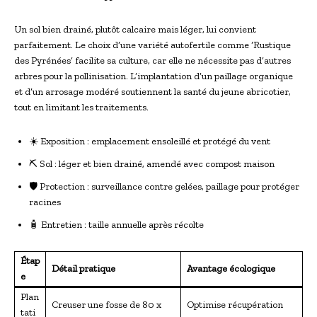
Un sol bien drainé, plutôt calcaire mais léger, lui convient
parfaitement. Le choix d’une variété autofertile comme ‘Rustique
des Pyrénées’ facilite sa culture, car elle ne nécessite pas d’autres
arbres pour la pollinisation. L’implantation d’un paillage organique
et d’un arrosage modéré soutiennent la santé du jeune abricotier,
tout en limitant les traitements.
☀️ Exposition : emplacement ensoleillé et protégé du vent
⛏️ Sol : léger et bien drainé, amendé avec compost maison
🛡️ Protection : surveillance contre gelées, paillage pour protéger
racines
🧴 Entretien : taille annuelle après récolte
Étap
Détail pratique
Avantage écologique
e
Plan
Creuser une fosse de 80 x
Optimise récupération
tati