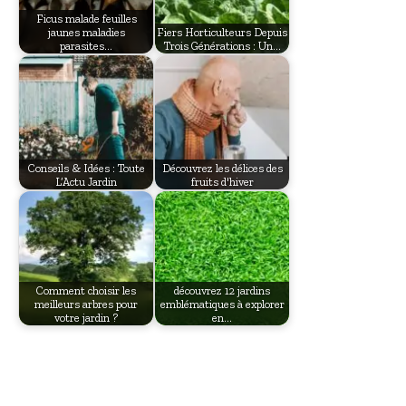
Ficus malade feuilles
jaunes maladies
Fiers Horticulteurs Depuis
parasites…
Trois Générations : Un…
Conseils & Idées : Toute
Découvrez les délices des
L’Actu Jardin
fruits d'hiver
Comment choisir les
découvrez 12 jardins
meilleurs arbres pour
emblématiques à explorer
votre jardin ?
en…