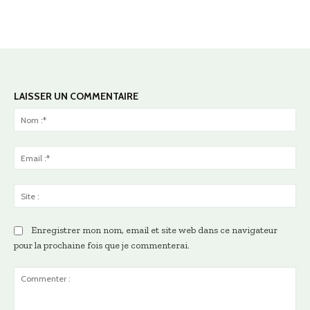
LAISSER UN COMMENTAIRE
No
:*
Ema
:*
Sit
:
Enregistrer mon nom, email et site web dans ce navigateur
pour la prochaine fois que je commenterai.