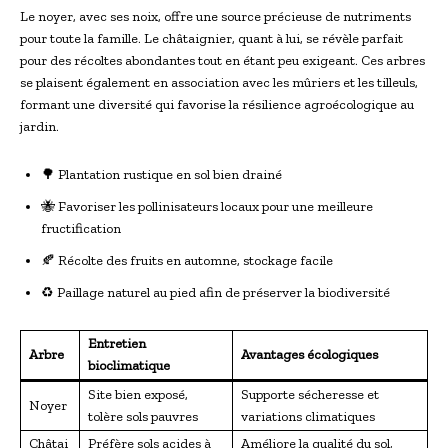
Le noyer, avec ses noix, offre une source précieuse de nutriments
pour toute la famille. Le châtaignier, quant à lui, se révèle parfait
pour des récoltes abondantes tout en étant peu exigeant. Ces arbres
se plaisent également en association avec les mûriers et les tilleuls,
formant une diversité qui favorise la résilience agroécologique au
jardin.
🌳 Plantation rustique en sol bien drainé
🐝 Favoriser les pollinisateurs locaux pour une meilleure
fructification
🍂 Récolte des fruits en automne, stockage facile
♻️ Paillage naturel au pied afin de préserver la biodiversité
Entretien
Arbre
Avantages écologiques
bioclimatique
Site bien exposé,
Supporte sécheresse et
Noyer
tolère sols pauvres
variations climatiques
Châtai
Préfère sols acides à
Améliore la qualité du sol,