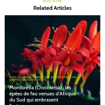
READ MORE
Related Articles
BLOG DE JARDIN - CONSEILS ET ASTUCES POUR UN
JARDIN ÉCOLOGIQUE ET BIO
Montbrétia (Crocosmia) : les
épées de feu venues d’Afrique
du Sud qui embrasent