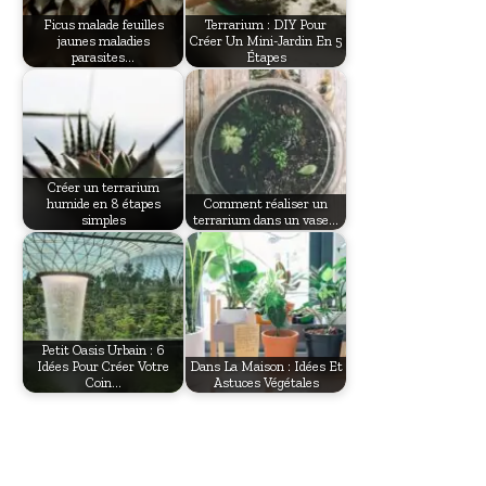
Ficus malade feuilles
Terrarium : DIY Pour
jaunes maladies
Créer Un Mini-Jardin En 5
parasites…
Étapes
Créer un terrarium
humide en 8 étapes
Comment réaliser un
simples
terrarium dans un vase…
Petit Oasis Urbain : 6
Idées Pour Créer Votre
Dans La Maison : Idées Et
Coin…
Astuces Végétales