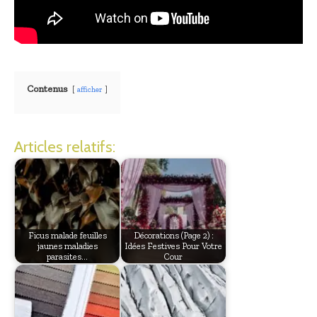
Contenus
afficher
Articles relatifs:
Ficus malade feuilles
Décorations (Page 2) :
jaunes maladies
Idées Festives Pour Votre
parasites…
Cour