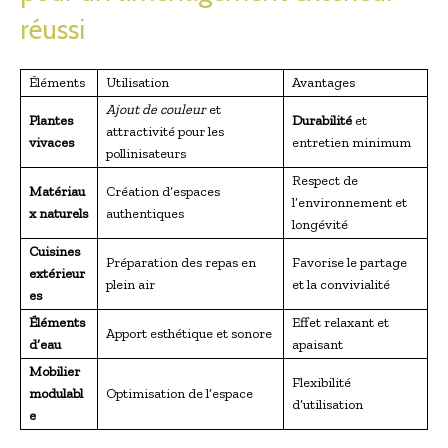
réussi
Éléments
Utilisation
Avantages
Ajout de couleur
et
Plantes
Durabilité
et
attractivité pour les
vivaces
entretien minimum
pollinisateurs
Respect de
Matériau
Création d’espaces
l’environnement et
x naturels
authentiques
longévité
Cuisines
Préparation des repas en
Favorise le partage
extérieur
plein air
et la convivialité
es
Éléments
Effet relaxant et
Apport esthétique et sonore
d’eau
apaisant
Mobilier
Flexibilité
modulabl
Optimisation de l’espace
d’utilisation
e