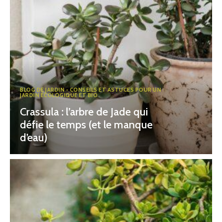
BLOG DE JARDIN - CONSEILS ET ASTUCES POUR UN
JARDIN ÉCOLOGIQUE ET BIO
Crassula : l’arbre de Jade qui
défie le temps (et le manque
d’eau)