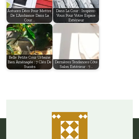
Astuces Déco Pour Mettre
Dans La Cour : Inspirez-
De L’Ambiance Dans La
Vous Pour Votre Espace
Cour…
Extérieur
Belle Petite Cour Urbaine
Bien Aménagée : 7 Clés De
Dernières Tendances Côté
Succès
Salon Extérieur : 7…