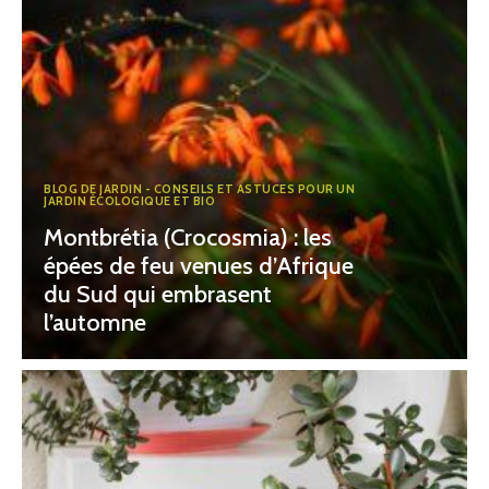
BLOG DE JARDIN - CONSEILS ET ASTUCES POUR UN
JARDIN ÉCOLOGIQUE ET BIO
Montbrétia (Crocosmia) : les
épées de feu venues d’Afrique
du Sud qui embrasent
l’automne