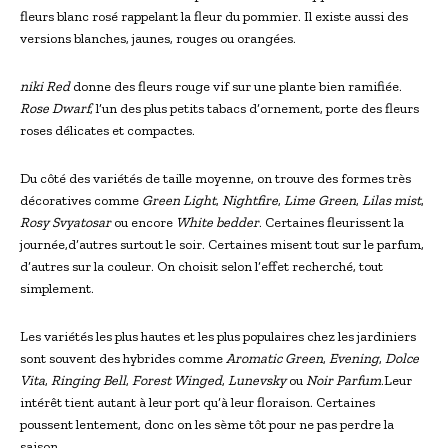
fleurs blanc rosé rappelant la fleur du pommier. Il existe aussi des
versions blanches, jaunes, rouges ou orangées.
niki Red
donne des fleurs rouge vif sur une plante bien ramifiée.
Rose Dwarf
, l’un des plus petits tabacs d’ornement, porte des fleurs
roses délicates et compactes.
Du côté des variétés de taille moyenne, on trouve des formes très
décoratives comme
Green Light
,
Nightfire
,
Lime Green
,
Lilas mist
,
Rosy Svyatosar
ou encore
White bedder
. Certaines fleurissent la
journée,d’autres surtout le soir. Certaines misent tout sur le parfum,
d’autres sur la couleur. On choisit selon l’effet recherché, tout
simplement.
Les variétés les plus hautes et les plus populaires chez les jardiniers
sont souvent des hybrides comme
Aromatic Green
,
Evening
,
Dolce
Vita
,
Ringing Bell
,
Forest Winged
,
Lunevsky
ou
Noir Parfum
.Leur
intérêt tient autant à leur port qu’à leur floraison. Certaines
poussent lentement, donc on les sème tôt pour ne pas perdre la
saison.