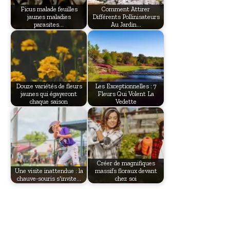
Ficus malade feuilles
Comment Attirer
jaunes maladies
Différents Pollinisateurs
parasites…
Au Jardin…
Douze variétés de fleurs
Les Exceptionnelles : 7
jaunes qui égayeront
Fleurs Qui Volent La
chaque saison
Vedette
Créer de magnifiques
Une visite inattendue : la
massifs floraux devant
chauve-souris s'invite…
chez soi