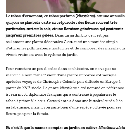
Le tabac d’ornement, ou tabac parfumé (
Nicotiana
), est une annuelle
qui joue sa plus belle carte au crépuscule : des fleurs souvent très
parfumées, surtout le soir, et une floraison généreuse qui peut tenir
jusqu’aux premières gelées.
Dans un jardin bio, ce n’est pas
seulement une plante décorative.C’est aussi une manière simple
d’attirer les pollinisateurs nocturnes et de composer des massifs qui
vivent vraiment avec le rythme du jardin.
Pour remettre un peu d’ordre dans son histoire, on ne va pas se
mentir : le nom “tabac” vient d’une plante importée d’Amérique
après les voyages de Christophe Colomb, puis diffusée en Europe à
e
partir du XVI
siècle. Le genre
Nicotiana
a été nommé en référence
à Jean nicot, diplomate français qui a contribué à populariser le
tabac à priser à la cour. Cette plante a donc une histoire lourde, liée
au tabagisme, mais ici on parle bien d’une espèce cultivée pour ses
fleurs, pas pour la fumée.
Et c’est là que la nuance compte : au jardin,on cultive
Nicotiana alata