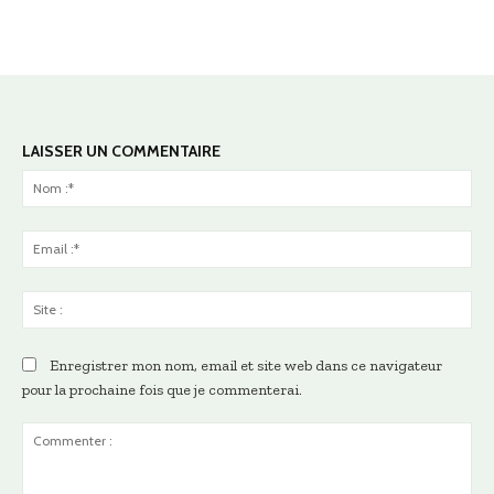
LAISSER UN COMMENTAIRE
No
:*
Ema
:*
Sit
:
Enregistrer mon nom, email et site web dans ce navigateur
pour la prochaine fois que je commenterai.