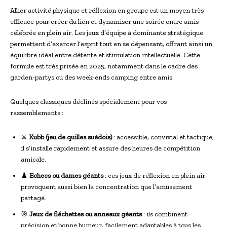
Allier activité physique et réflexion en groupe est un moyen très
efficace pour créer du lien et dynamiser une soirée entre amis
célébrée en plein air. Les jeux d’équipe à dominante stratégique
permettent d’exercer l’esprit tout en se dépensant, offrant ainsi un
équilibre idéal entre détente et stimulation intellectuelle. Cette
formule est très prisée en 2025, notamment dans le cadre des
garden-partys ou des week-ends camping entre amis.
Quelques classiques déclinés spécialement pour vos
rassemblements :
⚔️
Kubb (jeu de quilles suédois)
: accessible, convivial et tactique,
il s’installe rapidement et assure des heures de compétition
amicale.
♟️
Echecs ou dames géants
: ces jeux de réflexion en plein air
provoquent aussi bien la concentration que l’amusement
partagé.
🎯
Jeux de fléchettes ou anneaux géants
: ils combinent
précision et bonne humeur, facilement adaptables à tous les