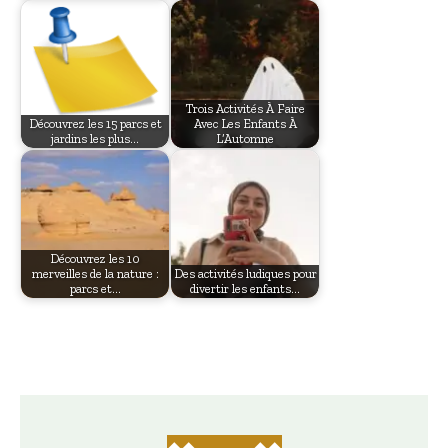
Trois Activités À Faire
Découvrez les 15 parcs et
Avec Les Enfants À
jardins les plus…
L’Automne
Découvrez les 10
merveilles de la nature :
Des activités ludiques pour
parcs et…
divertir les enfants…