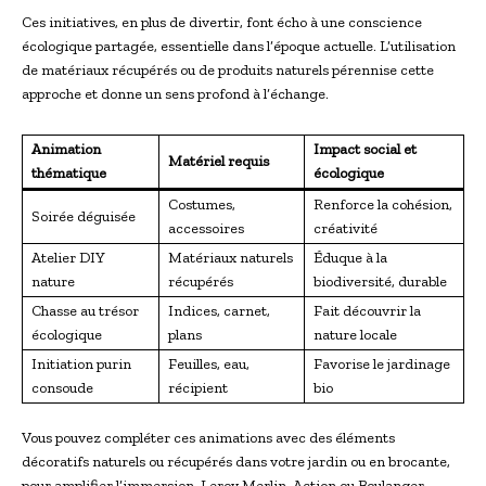
Ces initiatives, en plus de divertir, font écho à une conscience
écologique partagée, essentielle dans l’époque actuelle. L’utilisation
de matériaux récupérés ou de produits naturels pérennise cette
approche et donne un sens profond à l’échange.
Animation
Impact social et
Matériel requis
thématique
écologique
Costumes,
Renforce la cohésion,
Soirée déguisée
accessoires
créativité
Atelier DIY
Matériaux naturels
Éduque à la
nature
récupérés
biodiversité, durable
Chasse au trésor
Indices, carnet,
Fait découvrir la
écologique
plans
nature locale
Initiation purin
Feuilles, eau,
Favorise le jardinage
consoude
récipient
bio
Vous pouvez compléter ces animations avec des éléments
décoratifs naturels ou récupérés dans votre jardin ou en brocante,
pour amplifier l’immersion. Leroy Merlin, Action ou Boulanger