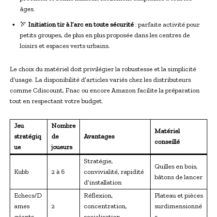
âges.
🏹
Initiation tir à l’arc en toute sécurité
: parfaite activité pour
petits groupes, de plus en plus proposée dans les centres de
loisirs et espaces verts urbains.
Le choix du matériel doit privilégier la robustesse et la simplicité
d’usage. La disponibilité d’articles variés chez les distributeurs
comme Cdiscount, Fnac ou encore Amazon facilite la préparation
tout en respectant votre budget.
Jeu
Nombre
Matériel
stratégiq
de
Avantages
conseillé
ue
joueurs
Stratégie,
Quilles en bois,
Kubb
2 à 6
convivialité, rapidité
bâtons de lancer
d’installation
Echecs/D
Réflexion,
Plateau et pièces
ames
2
concentration,
surdimensionné
géants
socialisation
s