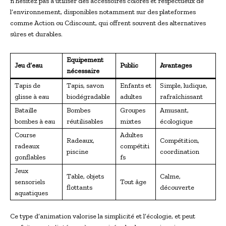
n’hésitez pas à utiliser des accessoires colorés et respectueux de
l’environnement, disponibles notamment sur des plateformes
comme Action ou Cdiscount, qui offrent souvent des alternatives
sûres et durables.
Equipement
Jeu d’eau
Public
Avantages
nécessaire
Tapis de
Tapis, savon
Enfants et
Simple, ludique,
glisse à eau
biodégradable
adultes
rafraîchissant
Bataille
Bombes
Groupes
Amusant,
bombes à eau
réutilisables
mixtes
écologique
Course
Adultes
Radeaux,
Compétition,
radeaux
compétiti
piscine
coordination
gonflables
fs
Jeux
Table, objets
Calme,
sensoriels
Tout âge
flottants
découverte
aquatiques
Ce type d’animation valorise la simplicité et l’écologie, et peut