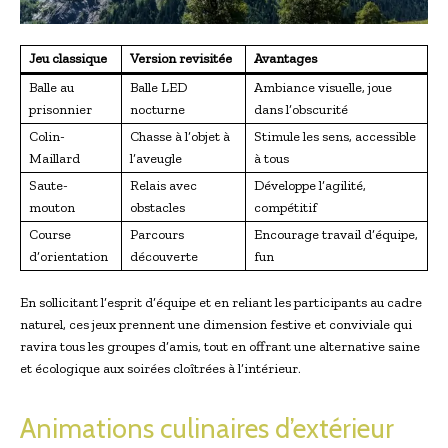
Jeu classique
Version revisitée
Avantages
Balle au
Balle LED
Ambiance visuelle, joue
prisonnier
nocturne
dans l’obscurité
Colin-
Chasse à l’objet à
Stimule les sens, accessible
Maillard
l’aveugle
à tous
Saute-
Relais avec
Développe l’agilité,
mouton
obstacles
compétitif
Course
Parcours
Encourage travail d’équipe,
d’orientation
découverte
fun
En sollicitant l’esprit d’équipe et en reliant les participants au cadre
naturel, ces jeux prennent une dimension festive et conviviale qui
ravira tous les groupes d’amis, tout en offrant une alternative saine
et écologique aux soirées cloîtrées à l’intérieur.
Animations culinaires d’extérieur