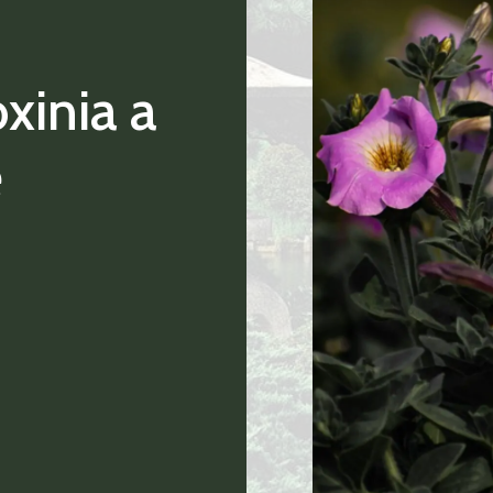
xinia a
e