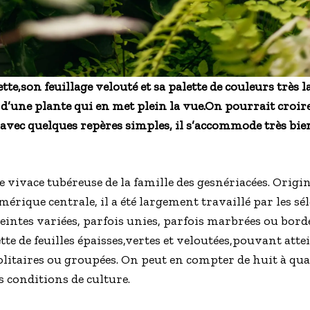
te,son feuillage velouté et sa palette de couleurs très l
t d’une plante qui en met plein la vue.On pourrait croir
é, avec quelques repères simples, il s’accommode très bie
e vivace tubéreuse de la famille des gesnériacées. Origin
érique centrale, il a été largement travaillé par les sé
eintes variées, parfois unies, parfois marbrées ou bordé
te de feuilles épaisses,vertes et veloutées,pouvant att
 solitaires ou groupées. On peut en compter de huit à 
es conditions de culture.