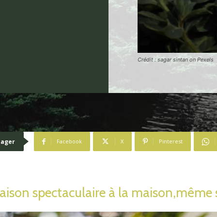
Crédit : sagar sintan on Pexels
tager
Facebook
X
Pinterest
oraison spectaculaire à la maison,même 