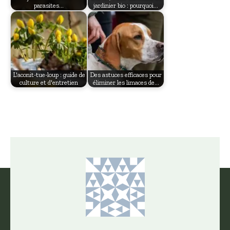
parasites…
jardinier bio : pourquoi…
L'aconit-tue-loup : guide de
Des astuces efficaces pour
culture et d'entretien
éliminer les limaces de…