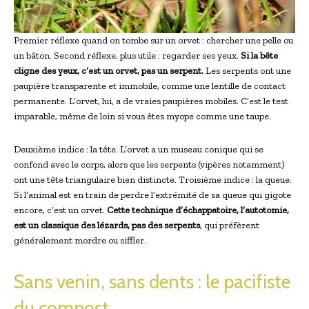
Premier réflexe quand on tombe sur un orvet : chercher une pelle ou
un bâton. Second réflexe, plus utile : regarder ses yeux.
Si la bête
cligne des yeux, c’est un orvet, pas un serpent.
Les serpents ont une
paupière transparente et immobile, comme une lentille de contact
permanente. L’orvet, lui, a de vraies paupières mobiles. C’est le test
imparable, même de loin si vous êtes myope comme une taupe.
Deuxième indice : la tête. L’orvet a un museau conique qui se
confond avec le corps, alors que les serpents (vipères notamment)
ont une tête triangulaire bien distincte. Troisième indice : la queue.
Si l’animal est en train de perdre l’extrémité de sa queue qui gigote
encore, c’est un orvet.
Cette technique d’échappatoire, l’autotomie,
est un classique des lézards, pas des serpents
, qui préfèrent
généralement mordre ou siffler.
Sans venin, sans dents : le pacifiste
du compost