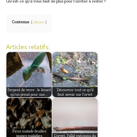
Qu’est-ce qu’il vous faut de plus pour l’inviter à rester ?
Contenus
afficher
Articles relatifs:
Serpent de verre : le lézard
Découvrez tout ce qu'il
qu'on prend pour une…
faut savoir sur l'orvet
Ficus malade feuilles
jaunes maladies
L'orvet, l'allié méconnu du