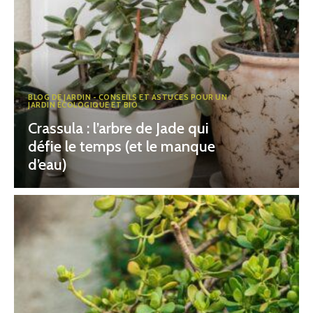
BLOG DE JARDIN - CONSEILS ET ASTUCES POUR UN
JARDIN ÉCOLOGIQUE ET BIO
Crassula : l’arbre de Jade qui
défie le temps (et le manque
d’eau)