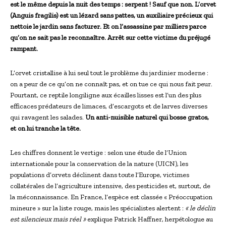
est le même depuis la nuit des temps : serpent ! Sauf que non. L’orvet
(Anguis fragilis) est un lézard sans pattes, un auxiliaire précieux qui
nettoie le jardin sans facturer. Et on l’assassine par milliers parce
qu’on ne sait pas le reconnaître. Arrêt sur cette victime du préjugé
rampant.
L’orvet cristallise à lui seul tout le problème du jardinier moderne :
on a peur de ce qu’on ne connaît pas, et on tue ce qui nous fait peur.
Pourtant, ce reptile longiligne aux écailles lisses est l’un des plus
efficaces prédateurs de limaces, d’escargots et de larves diverses
qui ravagent les salades.
Un anti-nuisible naturel qui bosse gratos,
et on lui tranche la tête.
Les chiffres donnent le vertige : selon une étude de l’Union
internationale pour la conservation de la nature (UICN), les
populations d’orvets déclinent dans toute l’Europe, victimes
collatérales de l’agriculture intensive, des pesticides et, surtout, de
la méconnaissance. En France, l’espèce est classée « Préoccupation
mineure » sur la liste rouge, mais les spécialistes alertent :
« le déclin
est silencieux mais réel »
explique Patrick Haffner, herpétologue au