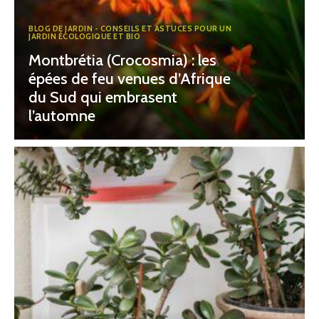
BLOG DE JARDIN - CONSEILS ET ASTUCES POUR UN
JARDIN ÉCOLOGIQUE ET BIO
Montbrétia (Crocosmia) : les
épées de feu venues d’Afrique
du Sud qui embrasent
l’automne