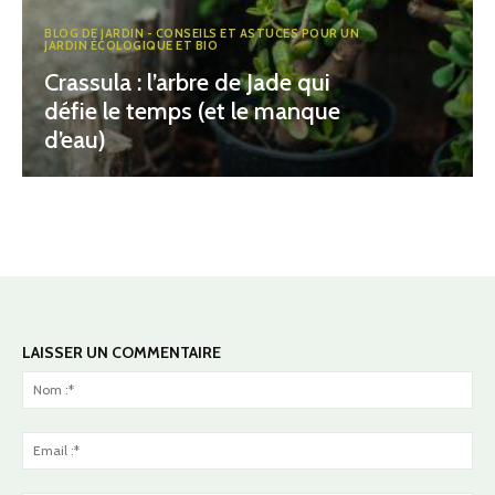
BLOG DE JARDIN - CONSEILS ET ASTUCES POUR UN
JARDIN ÉCOLOGIQUE ET BIO
Crassula : l’arbre de Jade qui
défie le temps (et le manque
d’eau)
LAISSER UN COMMENTAIRE
No
:*
Ema
:*