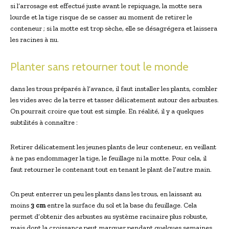
si l’arrosage est effectué juste avant le repiquage, la motte sera
lourde et la tige risque de se casser au moment de retirer le
conteneur ; si la motte est trop sèche, elle se désagrégera et laissera
les racines à nu.
Planter sans retourner tout le monde
dans les trous préparés à l’avance, il faut installer les plants, combler
les vides avec de la terre et tasser délicatement autour des arbustes.
On pourrait croire que tout est simple. En réalité, il y a quelques
subtilités à connaître :
Retirer délicatement les jeunes plants de leur conteneur, en veillant
à ne pas endommager la tige, le feuillage ni la motte. Pour cela, il
faut retourner le contenant tout en tenant le plant de l’autre main.
On peut enterrer un peu les plants dans les trous, en laissant au
moins
3 cm
entre la surface du sol et la base du feuillage. Cela
permet d’obtenir des arbustes au système racinaire plus robuste,
mais dont la croissance peut marquer pendant quelques semaines.