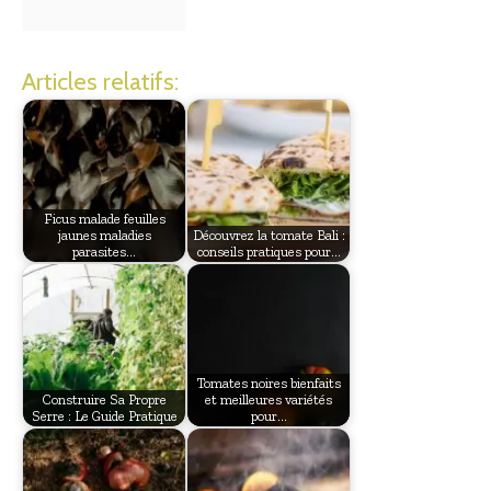
Articles relatifs:
Ficus malade feuilles
jaunes maladies
Découvrez la tomate Bali :
parasites…
conseils pratiques pour…
Tomates noires bienfaits
Construire Sa Propre
et meilleures variétés
Serre : Le Guide Pratique
pour…