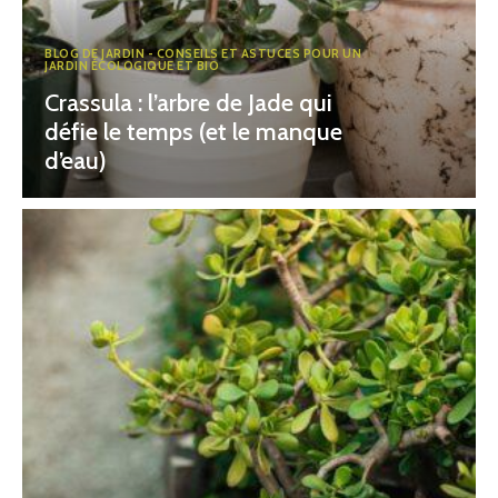
BLOG DE JARDIN - CONSEILS ET ASTUCES POUR UN
JARDIN ÉCOLOGIQUE ET BIO
Crassula : l’arbre de Jade qui
défie le temps (et le manque
d’eau)