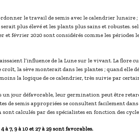
donner le travail de semis avec le calendrier lunaire ; d
erait plus élevé et les plants plus sains et robustes. se
er et février 2020 sont considérés comme les périodes l
saient l’influence de la Lune sur le vivant. La flore cul
croît, la sève monterait dans les plantes ; quand elle dé
 moins la logique de ce calendrier, très suivie par certai
 un jour défavorable, leur germination peut être retard
tes de semis appropriées se consultent facilement dans 
n sont calculés par des spécialistes en fonction des cycle
4 à 7, 9 à 10 et 27 à 29 sont favorables.