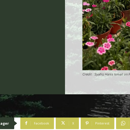
Crédit : Syafiq Hanis Ismail on 
tager
Facebook
X
Pinterest