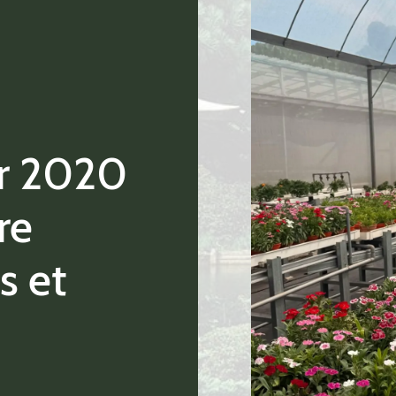
er 2020
re
s et