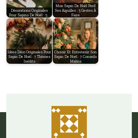
Mon Sapin De Noël Perd
Décorations Originales
Ses Aiguilles : 5 Gestes À
Pour Sapins De Noël : 5…
Faire
Idées Déco Originales Pour
Choisir Et Entretenir Son
Sapin De Noël : 7 Thèmes
Sapin De Noël : 7 Conseils
Inédits
Malins