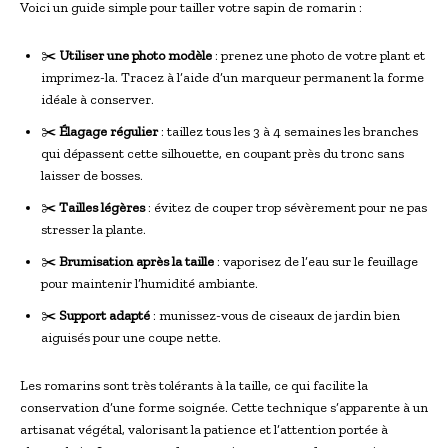
Voici un guide simple pour tailler votre sapin de romarin :
✂️
Utiliser une photo modèle
: prenez une photo de votre plant et
imprimez-la. Tracez à l’aide d’un marqueur permanent la forme
idéale à conserver.
✂️
Élagage régulier
: taillez tous les 3 à 4 semaines les branches
qui dépassent cette silhouette, en coupant près du tronc sans
laisser de bosses.
✂️
Tailles légères
: évitez de couper trop sévèrement pour ne pas
stresser la plante.
✂️
Brumisation après la taille
: vaporisez de l’eau sur le feuillage
pour maintenir l’humidité ambiante.
✂️
Support adapté
: munissez-vous de ciseaux de jardin bien
aiguisés pour une coupe nette.
Les romarins sont très tolérants à la taille, ce qui facilite la
conservation d’une forme soignée. Cette technique s’apparente à un
artisanat végétal, valorisant la patience et l’attention portée à