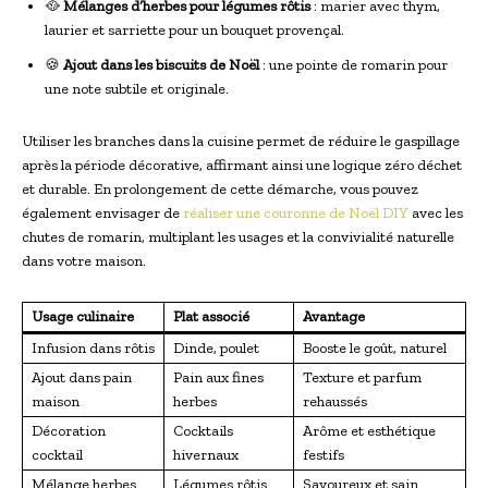
🥘
Mélanges d’herbes pour légumes rôtis
: marier avec thym,
laurier et sarriette pour un bouquet provençal.
🍪
Ajout dans les biscuits de Noël
: une pointe de romarin pour
une note subtile et originale.
Utiliser les branches dans la cuisine permet de réduire le gaspillage
après la période décorative, affirmant ainsi une logique zéro déchet
et durable. En prolongement de cette démarche, vous pouvez
également envisager de
réaliser une couronne de Noël DIY
avec les
chutes de romarin, multiplant les usages et la convivialité naturelle
dans votre maison.
Usage culinaire
Plat associé
Avantage
Infusion dans rôtis
Dinde, poulet
Booste le goût, naturel
Ajout dans pain
Pain aux fines
Texture et parfum
maison
herbes
rehaussés
Décoration
Cocktails
Arôme et esthétique
cocktail
hivernaux
festifs
Mélange herbes
Légumes rôtis
Savoureux et sain