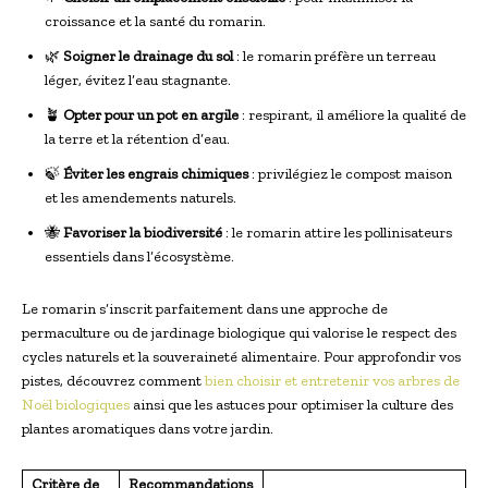
croissance et la santé du romarin.
🌿
Soigner le drainage du sol
: le romarin préfère un terreau
léger, évitez l’eau stagnante.
🪴
Opter pour un pot en argile
: respirant, il améliore la qualité de
la terre et la rétention d’eau.
🍃
Éviter les engrais chimiques
: privilégiez le compost maison
et les amendements naturels.
🐝
Favoriser la biodiversité
: le romarin attire les pollinisateurs
essentiels dans l’écosystème.
Le romarin s’inscrit parfaitement dans une approche de
permaculture ou de jardinage biologique qui valorise le respect des
cycles naturels et la souveraineté alimentaire. Pour approfondir vos
pistes, découvrez comment
bien choisir et entretenir vos arbres de
Noël biologiques
ainsi que les astuces pour optimiser la culture des
plantes aromatiques dans votre jardin.
Critère de
Recommandations