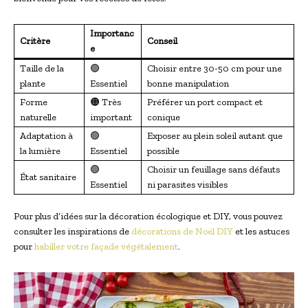
Importanc
Critère
Conseil
e
Taille de la
🟢
Choisir entre 30-50 cm pour une
plante
Essentiel
bonne manipulation
Forme
🟠 Très
Préférer un port compact et
naturelle
important
conique
Adaptation à
🟢
Exposer au plein soleil autant que
la lumière
Essentiel
possible
🟢
Choisir un feuillage sans défauts
État sanitaire
Essentiel
ni parasites visibles
Pour plus d’idées sur la décoration écologique et DIY, vous pouvez
consulter les inspirations de
décorations de Noël DIY
et les astuces
pour
habiller votre façade végétalement
.