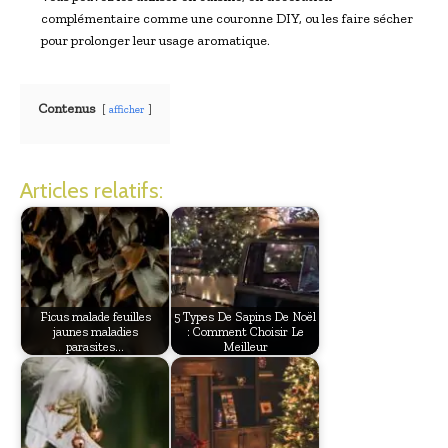
complémentaire comme une couronne DIY, ou les faire sécher
pour prolonger leur usage aromatique.
Contenus
afficher
Articles relatifs:
Ficus malade feuilles
5 Types De Sapins De Noël
jaunes maladies
: Comment Choisir Le
parasites…
Meilleur