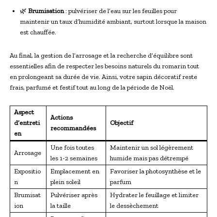
🌿
Brumisation
: pulvériser de l’eau sur les feuilles pour
maintenir un taux d’humidité ambiant, surtout lorsque la maison
est chauffée.
Au final, la gestion de l’arrosage et la recherche d’équilibre sont
essentielles afin de respecter les besoins naturels du romarin tout
en prolongeant sa durée de vie. Ainsi, votre sapin décoratif reste
frais, parfumé et festif tout au long de la période de Noël.
Aspect
Actions
d’entreti
Objectif
recommandées
en
Une fois toutes
Maintenir un sol légèrement
Arrosage
les 1-2 semaines
humide mais pas détrempé
Expositio
Emplacement en
Favoriser la photosynthèse et le
n
plein soleil
parfum
Brumisat
Pulvériser après
Hydrater le feuillage et limiter
ion
la taille
le dessèchement