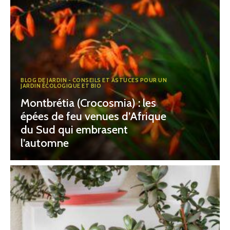
BLOG DE JARDIN - CONSEILS ET ASTUCES POUR UN
JARDIN ÉCOLOGIQUE ET BIO
Montbrétia (Crocosmia) : les
épées de feu venues d’Afrique
du Sud qui embrasent
l’automne