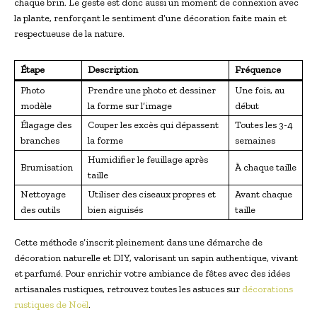
chaque brin. Le geste est donc aussi un moment de connexion avec
la plante, renforçant le sentiment d’une décoration faite main et
respectueuse de la nature.
Étape
Description
Fréquence
Photo
Prendre une photo et dessiner
Une fois, au
modèle
la forme sur l’image
début
Élagage des
Couper les excès qui dépassent
Toutes les 3-4
branches
la forme
semaines
Humidifier le feuillage après
Brumisation
À chaque taille
taille
Nettoyage
Utiliser des ciseaux propres et
Avant chaque
des outils
bien aiguisés
taille
Cette méthode s’inscrit pleinement dans une démarche de
décoration naturelle et DIY, valorisant un sapin authentique, vivant
et parfumé. Pour enrichir votre ambiance de fêtes avec des idées
artisanales rustiques, retrouvez toutes les astuces sur
décorations
rustiques de Noël
.