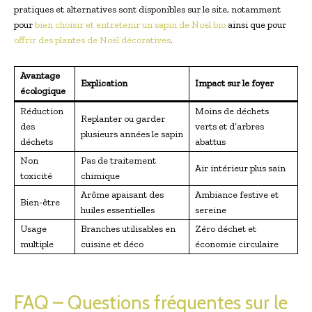
pratiques et alternatives sont disponibles sur le site, notamment
pour
bien choisir et entretenir un sapin de Noël bio
ainsi que pour
offrir des plantes de Noël décoratives
.
Avantage
Explication
Impact sur le foyer
écologique
Réduction
Moins de déchets
Replanter ou garder
des
verts et d’arbres
plusieurs années le sapin
déchets
abattus
Non
Pas de traitement
Air intérieur plus sain
toxicité
chimique
Arôme apaisant des
Ambiance festive et
Bien-être
huiles essentielles
sereine
Usage
Branches utilisables en
Zéro déchet et
multiple
cuisine et déco
économie circulaire
FAQ – Questions fréquentes sur le