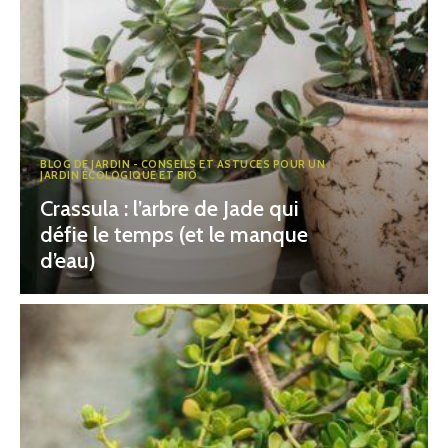
BLOG DE JARDIN - CONSEILS ET ASTUCES POUR UN
JARDIN ÉCOLOGIQUE ET BIO
Crassula : l’arbre de Jade qui
défie le temps (et le manque
d’eau)