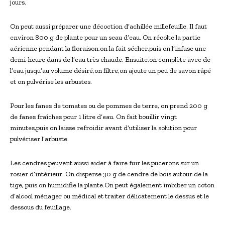
jours.
On peut aussi préparer une décoction d’achillée millefeuille. Il faut
environ 800 g de plante pour un seau d’eau. On récolte la partie
aérienne pendant la floraison,on la fait sécher,puis on l’infuse une
demi-heure dans de l’eau très chaude. Ensuite,on complète avec de
l’eau jusqu’au volume désiré,on filtre,on ajoute un peu de savon râpé
et on pulvérise les arbustes.
Pour les fanes de tomates ou de pommes de terre, on prend 200 g
de fanes fraîches pour 1 litre d’eau. On fait bouillir vingt
minutes,puis on laisse refroidir avant d’utiliser la solution pour
pulvériser l’arbuste.
Les cendres peuvent aussi aider à faire fuir les pucerons sur un
rosier d’intérieur. On disperse 30 g de cendre de bois autour de la
tige, puis on humidifie la plante.On peut également imbiber un coton
d’alcool ménager ou médical et traiter délicatement le dessus et le
dessous du feuillage.