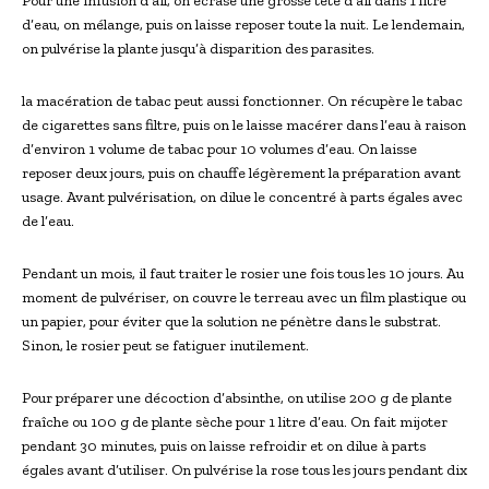
Pour une infusion d’ail, on écrase une grosse tête d’ail dans 1 litre
d’eau, on mélange, puis on laisse reposer toute la nuit. Le lendemain,
on pulvérise la plante jusqu’à disparition des parasites.
la macération de tabac peut aussi fonctionner. On récupère le tabac
de cigarettes sans filtre, puis on le laisse macérer dans l’eau à raison
d’environ 1 volume de tabac pour 10 volumes d’eau. On laisse
reposer deux jours, puis on chauffe légèrement la préparation avant
usage. Avant pulvérisation, on dilue le concentré à parts égales avec
de l’eau.
Pendant un mois, il faut traiter le rosier une fois tous les 10 jours. Au
moment de pulvériser, on couvre le terreau avec un film plastique ou
un papier, pour éviter que la solution ne pénètre dans le substrat.
Sinon, le rosier peut se fatiguer inutilement.
Pour préparer une décoction d’absinthe, on utilise 200 g de plante
fraîche ou 100 g de plante sèche pour 1 litre d’eau. On fait mijoter
pendant 30 minutes, puis on laisse refroidir et on dilue à parts
égales avant d’utiliser. On pulvérise la rose tous les jours pendant dix