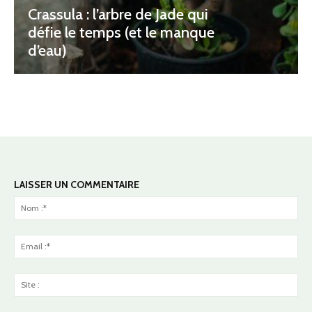
Crassula : l’arbre de Jade qui
défie le temps (et le manque
d’eau)
LAISSER UN COMMENTAIRE
No
:*
Ema
:*
Sit
: