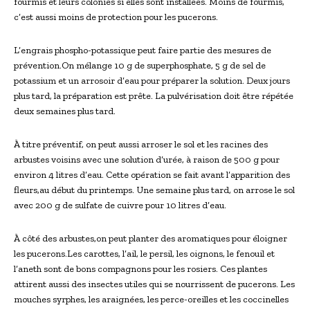
fourmis et leurs colonies si elles sont installées. Moins de fourmis,
c’est aussi moins de protection pour les pucerons.
L’engrais phospho-potassique peut faire partie des mesures de
prévention.On mélange 10 g de superphosphate, 5 g de sel de
potassium et un arrosoir d’eau pour préparer la solution. Deux jours
plus tard, la préparation est prête. La pulvérisation doit être répétée
deux semaines plus tard.
À titre préventif, on peut aussi arroser le sol et les racines des
arbustes voisins avec une solution d’urée, à raison de 500 g pour
environ 4 litres d’eau. Cette opération se fait avant l’apparition des
fleurs,au début du printemps. Une semaine plus tard, on arrose le sol
avec 200 g de sulfate de cuivre pour 10 litres d’eau.
À côté des arbustes,on peut planter des aromatiques pour éloigner
les pucerons.Les carottes, l’ail, le persil, les oignons, le fenouil et
l’aneth sont de bons compagnons pour les rosiers. Ces plantes
attirent aussi des insectes utiles qui se nourrissent de pucerons. Les
mouches syrphes, les araignées, les perce-oreilles et les coccinelles