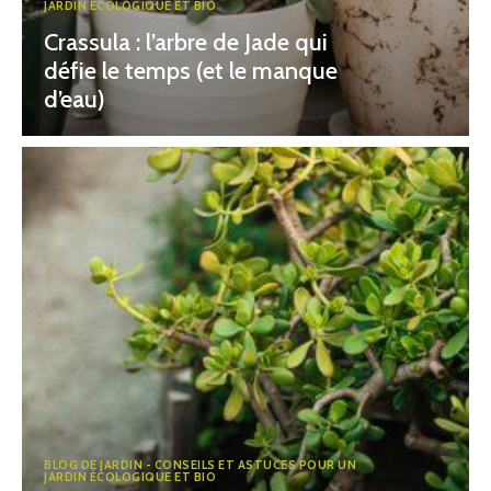
JARDIN ÉCOLOGIQUE ET BIO
Crassula : l’arbre de Jade qui
défie le temps (et le manque
d’eau)
BLOG DE JARDIN - CONSEILS ET ASTUCES POUR UN
JARDIN ÉCOLOGIQUE ET BIO