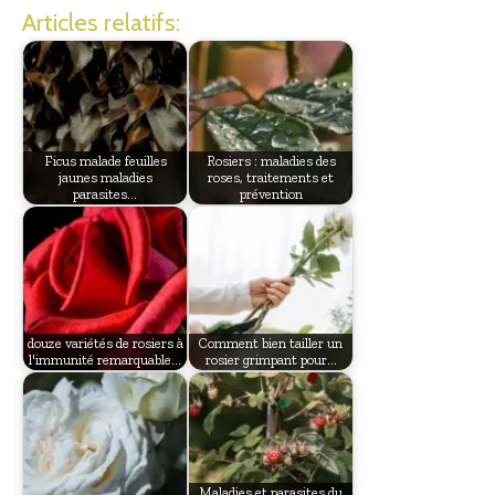
Articles relatifs:
Ficus malade feuilles
Rosiers : maladies des
jaunes maladies
roses, traitements et
parasites…
prévention
douze variétés de rosiers à
Comment bien tailler un
l'immunité remarquable…
rosier grimpant pour…
Maladies et parasites du