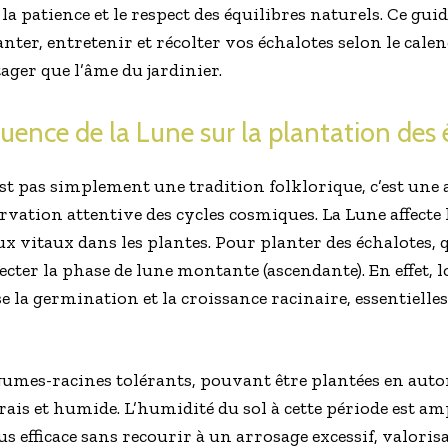
la patience et le respect des équilibres naturels. Ce gui
anter, entretenir et récolter vos échalotes selon le cale
tager que l’âme du jardinier.
uence de la Lune sur la plantation des 
st pas simplement une tradition folklorique, c’est une 
ervation attentive des cycles cosmiques. La Lune affect
lux vitaux dans les plantes. Pour planter des échalotes, 
specter la phase de lune montante (ascendante). En effet, l
se la germination et la croissance racinaire, essentiel
égumes-racines tolérants, pouvant être plantées en au
frais et humide. L’humidité du sol à cette période est ampl
s efficace sans recourir à un arrosage excessif, valoris