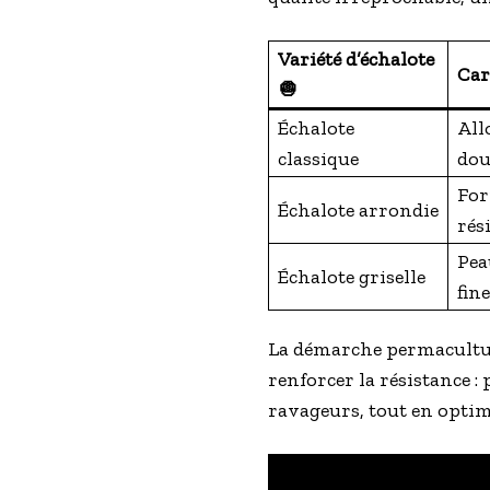
Variété d’échalote
Car
🧅
Échalote
All
classique
dou
For
Échalote arrondie
rés
Pea
Échalote griselle
fine
La démarche permaculturel
renforcer la résistance :
ravageurs, tout en optimi