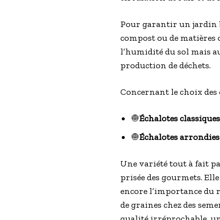
Pour garantir un jardin b
compost ou de matières 
l’humidité du sol mais au
production de déchets.
Concernant le choix des 
🧅
Échalotes classiques 
🧅
Échalotes arrondies 
Une variété tout à fait par
prisée des gourmets. Ell
encore l’importance du re
de graines chez des sem
qualité irréprochable, u