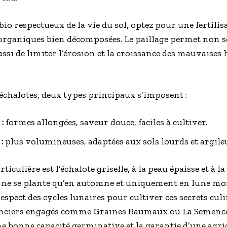
io respectueux de la vie du sol, optez pour une fertilis
organiques bien décomposées. Le paillage permet non 
ssi de limiter l’érosion et la croissance des mauvaises 
échalotes, deux types principaux s’imposent :
:
formes allongées, saveur douce, faciles à cultiver.
:
plus volumineuses, adaptées aux sols lourds et argile
ticulière est l’échalote griselle, à la peau épaisse et à la
e ne se plante qu’en automne et uniquement en lune mon
spect des cycles lunaires pour cultiver ces secrets culi
enciers engagés comme Graines Baumaux ou La Semence
ne bonne capacité germinative et la garantie d’une agri