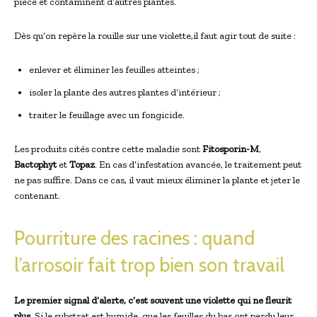
pièce et contaminent d’autres plantes.
Dès qu’on repère la rouille sur une violette,il faut agir tout de suite :
enlever et éliminer les feuilles atteintes ;
isoler la plante des autres plantes d’intérieur ;
traiter le feuillage avec un fongicide.
Les produits cités contre cette maladie sont
Fitosporin-M
,
Bactophyt
et
Topaz
. En cas d’infestation avancée, le traitement peut
ne pas suffire. Dans ce cas, il vaut mieux éliminer la plante et jeter le
contenant.
Pourriture des racines : quand
l’arrosoir fait trop bien son travail
Le premier signal d’alerte, c’est souvent une violette qui ne fleurit
plus.
Si le substrat est humide, que les feuilles du bas ont perdu leur