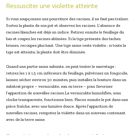
Ressusciter une violette atteinte
Si vous soupçonnez une pourriture des racines, il ne faut pas traîner.
Sortez la plante de son pot et observez les racines. L’absence de
racines blanches est déjà un indice. Retirez ensuite le feuillage du
bas et coupez les racines abîmées. Si la tige présente des taches
brunes, recoupez plus haut. Une tige saine reste violette ; si toute la
tige est atteinte, la plante doit être éliminée.
Quand une partie saine subsiste, on peut tenter le sauvetage :
retirez les 1 à 1,5 cm inférieurs du feuillage, pulvérisez un fongicide,
laissez sécher environ 30 minutes, puis installez la bouture dans un
substrat propre – vermiculite, eau ou terre – pour favoriser
l’apparition de nouvelles racines.La vermiculite humidifiée, sous
cloche transparente, fonctionne bien. Placez ensuite le pot dans une
pièce fraîche, avec une lumière douce. Après l’apparition de
nouvelles racines, rempotez la violette dans un nouveau contenant
avec de la terre saine.