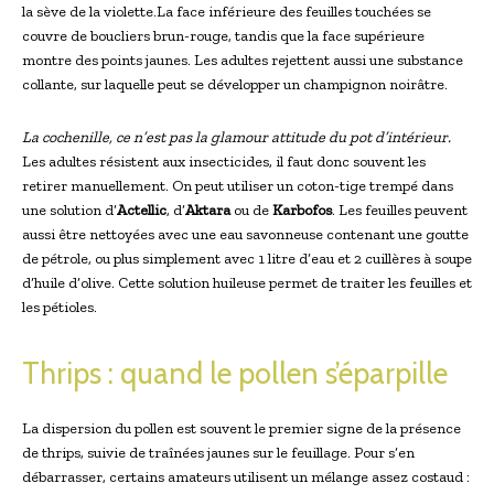
la sève de la violette.La face inférieure des feuilles touchées se
couvre de boucliers brun-rouge, tandis que la face supérieure
montre des points jaunes. Les adultes rejettent aussi une substance
collante, sur laquelle peut se développer un champignon noirâtre.
La cochenille, ce n’est pas la glamour attitude du pot d’intérieur.
Les adultes résistent aux insecticides, il faut donc souvent les
retirer manuellement. On peut utiliser un coton-tige trempé dans
une solution d’
Actellic
, d’
Aktara
ou de
Karbofos
. Les feuilles peuvent
aussi être nettoyées avec une eau savonneuse contenant une goutte
de pétrole, ou plus simplement avec 1 litre d’eau et 2 cuillères à soupe
d’huile d’olive. Cette solution huileuse permet de traiter les feuilles et
les pétioles.
Thrips : quand le pollen s’éparpille
La dispersion du pollen est souvent le premier signe de la présence
de thrips, suivie de traînées jaunes sur le feuillage. Pour s’en
débarrasser, certains amateurs utilisent un mélange assez costaud :