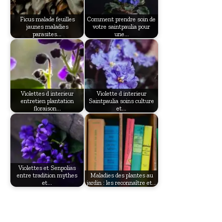
Ficus malade feuilles
Comment prendre soin de
jaunes maladies
votre saintpaulia pour
parasites…
une…
Violettes d interieur
Violette d interieur
entretien plantation
Saintpaulia soins culture
floraison…
et…
Violettes et Senpolias
entre tradition mythes
Maladies des plantes au
et…
jardin : les reconnaître et…