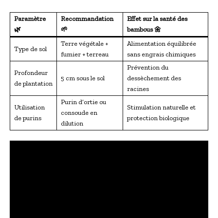
Paramètre
Recommandation
Effet sur la santé des
🌿
🌱
bambous 🌼
Terre végétale +
Alimentation équilibrée
Type de sol
fumier + terreau
sans engrais chimiques
Prévention du
Profondeur
5 cm sous le sol
dessèchement des
de plantation
racines
Purin d’ortie ou
Utilisation
Stimulation naturelle et
consoude en
de purins
protection biologique
dilution