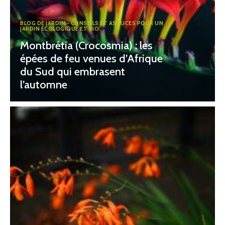
BLOG DE JARDIN - CONSEILS ET ASTUCES POUR UN
JARDIN ÉCOLOGIQUE ET BIO
Montbrétia (Crocosmia) : les
épées de feu venues d’Afrique
du Sud qui embrasent
l’automne