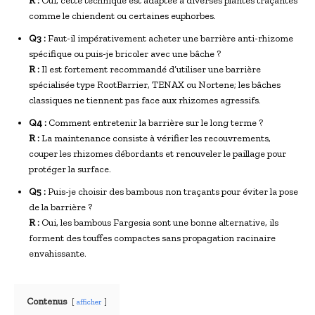
R :
Oui, cette technique est adaptée à diverses plantes traçantes
comme le chiendent ou certaines euphorbes.
Q3 :
Faut-il impérativement acheter une barrière anti-rhizome
spécifique ou puis-je bricoler avec une bâche ?
R :
Il est fortement recommandé d’utiliser une barrière
spécialisée type RootBarrier, TENAX ou Nortene; les bâches
classiques ne tiennent pas face aux rhizomes agressifs.
Q4 :
Comment entretenir la barrière sur le long terme ?
R :
La maintenance consiste à vérifier les recouvrements,
couper les rhizomes débordants et renouveler le paillage pour
protéger la surface.
Q5 :
Puis-je choisir des bambous non traçants pour éviter la pose
de la barrière ?
R :
Oui, les bambous Fargesia sont une bonne alternative, ils
forment des touffes compactes sans propagation racinaire
envahissante.
Contenus
afficher