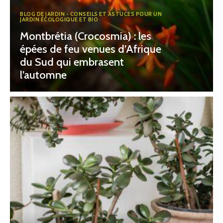
BLOG DE JARDIN - CONSEILS ET ASTUCES POUR UN
JARDIN ÉCOLOGIQUE ET BIO
Montbrétia (Crocosmia) : les
épées de feu venues d’Afrique
du Sud qui embrasent
l’automne