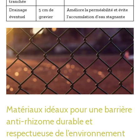
tranchée
Drainage
5 cm de
Améliore la perméabilité et évite
éventuel
gravier
l’accumulation d’eau stagnante
Matériaux idéaux pour une barrière
anti-rhizome durable et
respectueuse de l’environnement