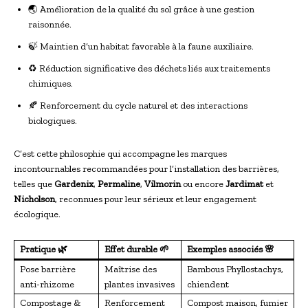
🌏 Amélioration de la qualité du sol grâce à une gestion
raisonnée.
🍃 Maintien d’un habitat favorable à la faune auxiliaire.
♻️ Réduction significative des déchets liés aux traitements
chimiques.
🍂 Renforcement du cycle naturel et des interactions
biologiques.
C’est cette philosophie qui accompagne les marques
incontournables recommandées pour l’installation des barrières,
telles que
Gardenix
,
Permaline
,
Vilmorin
ou encore
Jardimat
et
Nicholson
, reconnues pour leur sérieux et leur engagement
écologique.
Pratique 🌿
Effet durable 🌱
Exemples associés 🌸
Pose barrière
Maîtrise des
Bambous Phyllostachys,
anti-rhizome
plantes invasives
chiendent
Compostage &
Renforcement
Compost maison, fumier