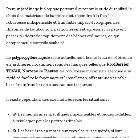
Pour un jardinage biologique porteur d’autonomie et de durabilité, le
choix des matériaux de barrière doit répondre à la fois à la
robustesse indispensable et à un faible impact écologique. Les
rhizomes de bambou sont particulièrement agressifs ; ils peuvent
percer ou dégrader rapidement des bâches ordinaires, ce qui
compromet le contrôle souhaité.
Le
polypropylène rigide
reste actuellement le matériau de référence
en jardinerie, notamment sous des marques telles que
RootBarrier
,
TENAX
,
Nortene
ou
Plantex
. Sa robustesse mécanique associée à sa
rigidité facilite le façonnage et l’installation, offrant une véritable
barrière infranchissable aux racines traçantes.
Il existe cependant des alternatives selon les situations :
🌿 Les membranes spécifiques imperméables et biodégradables,
à privilégier pour les petits jardins bio.
🔄 Les barrières en matériaux recyclés ou récupérés, si leur
épaisseur et composition assurent une vraie protection durable.