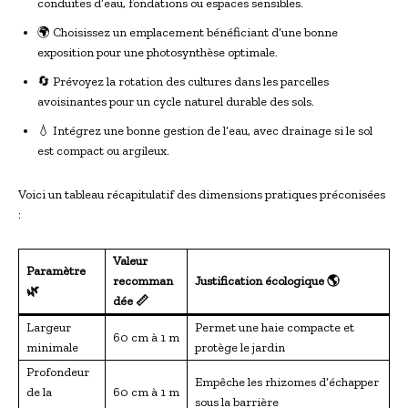
conduites d’eau, fondations ou espaces sensibles.
🌍 Choisissez un emplacement bénéficiant d’une bonne
exposition pour une photosynthèse optimale.
🔄 Prévoyez la rotation des cultures dans les parcelles
avoisinantes pour un cycle naturel durable des sols.
💧 Intégrez une bonne gestion de l’eau, avec drainage si le sol
est compact ou argileux.
Voici un tableau récapitulatif des dimensions pratiques préconisées
:
Valeur
Paramètre
recomman
Justification écologique 🌎
🌿
dée 📏
Largeur
Permet une haie compacte et
60 cm à 1 m
minimale
protège le jardin
Profondeur
Empêche les rhizomes d’échapper
de la
60 cm à 1 m
sous la barrière