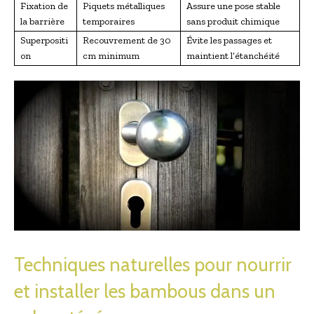
Fixation de
Piquets métalliques
Assure une pose stable
la barrière
temporaires
sans produit chimique
Superpositi
Recouvrement de 30
Évite les passages et
on
cm minimum
maintient l’étanchéité
Techniques naturelles pour nourrir
et installer les bambous dans un