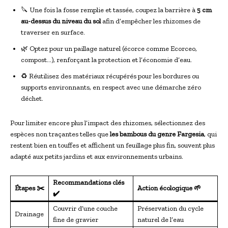
🔪 Une fois la fosse remplie et tassée, coupez la barrière à
5 cm
au-dessus du niveau du sol
afin d’empêcher les rhizomes de
traverser en surface.
🌿 Optez pour un paillage naturel (écorce comme Ecorceo,
compost…), renforçant la protection et l’économie d’eau.
♻️ Réutilisez des matériaux récupérés pour les bordures ou
supports environnants, en respect avec une démarche zéro
déchet.
Pour limiter encore plus l’impact des rhizomes, sélectionnez des
espèces non traçantes telles que
les bambous du genre Fargesia
, qui
restent bien en touffes et affichent un feuillage plus fin, souvent plus
adapté aux petits jardins et aux environnements urbains.
Recommandations clés
Étapes ✂️
Action écologique 🌱
✔️
Couvrir d’une couche
Préservation du cycle
Drainage
fine de gravier
naturel de l’eau