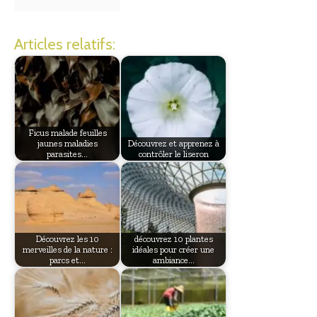
Articles relatifs:
Ficus malade feuilles
jaunes maladies
Découvrez et apprenez à
parasites…
contrôler le liseron
Découvrez les 10
découvrez 10 plantes
merveilles de la nature :
idéales pour créer une
parcs et…
ambiance…