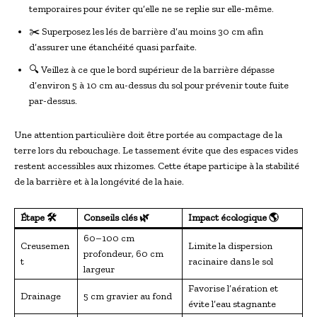
temporaires pour éviter qu’elle ne se replie sur elle-même.
✂️ Superposez les lés de barrière d’au moins 30 cm afin
d’assurer une étanchéité quasi parfaite.
🔍 Veillez à ce que le bord supérieur de la barrière dépasse
d’environ 5 à 10 cm au-dessus du sol pour prévenir toute fuite
par-dessus.
Une attention particulière doit être portée au compactage de la
terre lors du rebouchage. Le tassement évite que des espaces vides
restent accessibles aux rhizomes. Cette étape participe à la stabilité
de la barrière et à la longévité de la haie.
Étape 🛠️
Conseils clés 🌿
Impact écologique 🌎
60–100 cm
Creusemen
Limite la dispersion
profondeur, 60 cm
t
racinaire dans le sol
largeur
Favorise l’aération et
Drainage
5 cm gravier au fond
évite l’eau stagnante