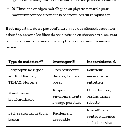
🛠️ Fixations en tiges métalliques ou piquets naturels pour
maintenir temporairement la barrière lors du remplissage.
Il est important de ne pas confondre avec des bâches basses non
adaptées, comme les films de sous-toiture ou bâches agro, souvent
perméables aux rhizomes et susceptibles de s’abîmer à moyen
terme.
Type de matériau 🌱
Avantages 🌟
Inconvénients ⚠️
Polypropylène rigide
Très resistente,
Lourdeur,
(ex: RootBarrier,
durable, facile à
nécessite un
TENAX, Nortene)
poser
entretien
Respect
Durée limitée,
Membranes
environnementa
parfois moins
biodégradables
l, usage ponctuel
robuste
Non efficace
Bâches standards (bois,
Facilement
contre rhizomes,
bassin)
accessible
se déchire vite