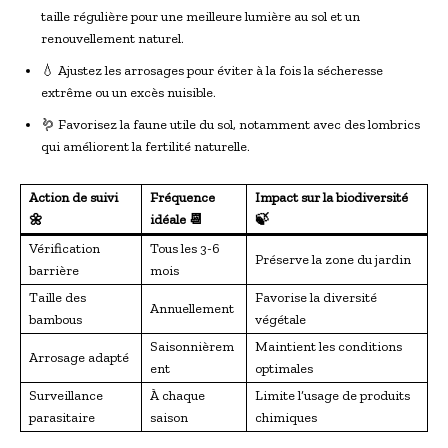
taille régulière pour une meilleure lumière au sol et un
renouvellement naturel.
💧 Ajustez les arrosages pour éviter à la fois la sécheresse
extrême ou un excès nuisible.
🪱 Favorisez la faune utile du sol, notamment avec des lombrics
qui améliorent la fertilité naturelle.
Action de suivi
Fréquence
Impact sur la biodiversité
🌼
idéale 📆
🍃
Vérification
Tous les 3-6
Préserve la zone du jardin
barrière
mois
Taille des
Favorise la diversité
Annuellement
bambous
végétale
Saisonnièrem
Maintient les conditions
Arrosage adapté
ent
optimales
Surveillance
À chaque
Limite l’usage de produits
parasitaire
saison
chimiques