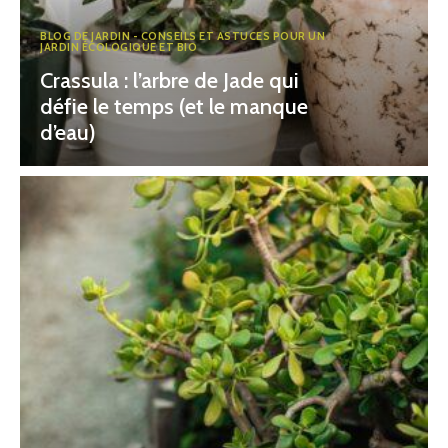
BLOG DE JARDIN - CONSEILS ET ASTUCES POUR UN
JARDIN ÉCOLOGIQUE ET BIO
Crassula : l’arbre de Jade qui
défie le temps (et le manque
d’eau)