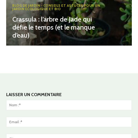
BLOG DE JARDIN - CONSEILS ET ASTUCES POUR UN
JARDIN ÉCOLOGIQUE ET BIO
Crassula : l’arbre de Jade qui
défie le temps (et le manque
d’eau)
LAISSER UN COMMENTAIRE
No
:*
Ema
:*
Sit