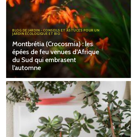
BLOG DE JARDIN - CONSEILS ET ASTUCES POUR UN
JARDIN ÉCOLOGIQUE ET BIO
Montbrétia (Crocosmia) : les
épées de feu venues d’Afrique
du Sud qui embrasent
l’automne