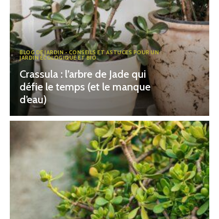
BLOG DE JARDIN - CONSEILS ET ASTUCES POUR UN
JARDIN ÉCOLOGIQUE ET BIO
Crassula : l’arbre de Jade qui
défie le temps (et le manque
d’eau)