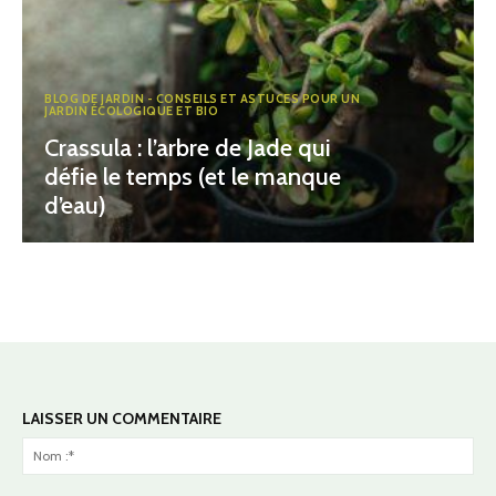
BLOG DE JARDIN - CONSEILS ET ASTUCES POUR UN
JARDIN ÉCOLOGIQUE ET BIO
Crassula : l’arbre de Jade qui
défie le temps (et le manque
d’eau)
LAISSER UN COMMENTAIRE
No
:*