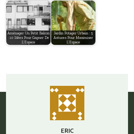
Aménager Un Petit Balcon
Jardin Potager Urbain : 5
: 10 Idées Pour Gagner De
Astuces Pour Maximiser
L’Espace
L’Espace
ERIC