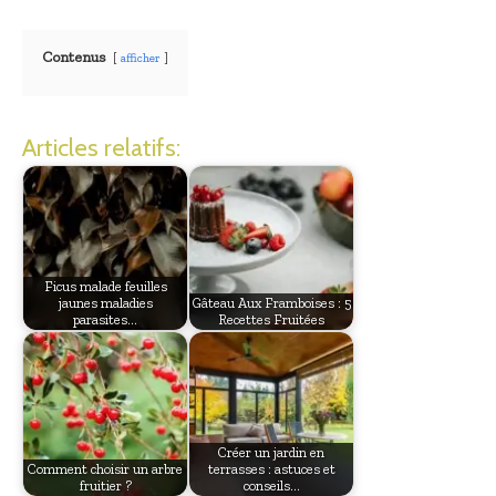
Contenus
afficher
Articles relatifs:
Ficus malade feuilles
jaunes maladies
Gâteau Aux Framboises : 5
parasites…
Recettes Fruitées
Créer un jardin en
Comment choisir un arbre
terrasses : astuces et
fruitier ?
conseils…