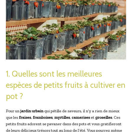
1. Quelles sont les meilleures
espèces de petits fruits à cultiver en
pot ?
Pour un
jardin urbain
qui pétille de saveurs, il n’y a rien de mieux
que les
fraises
,
framboises
,
myrtilles
,
camerises
et
groseilles
. Ces
petits fruits adorent se pavaner dans des pots et vous gratifieront
de leurs délicieux trésors tout au long de l’été. Vous pourrez même