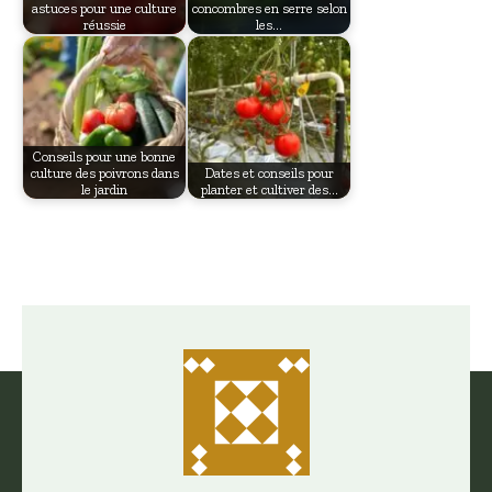
astuces pour une culture
concombres en serre selon
réussie
les…
Conseils pour une bonne
culture des poivrons dans
Dates et conseils pour
le jardin
planter et cultiver des…