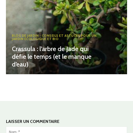
BLOG DE JARDIN - CONSEILS ET ASTUCES POUR UN
JARDIN ÉCOLOGIQUE ET BIO
Crassula : l’arbre de Jade qui
défie le temps (et le manque
d’eau)
LAISSER UN COMMENTAIRE
No