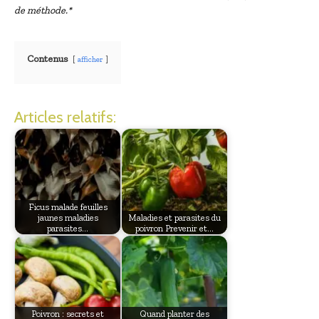
de méthode.*
Contenus
afficher
Articles relatifs:
Ficus malade feuilles
jaunes maladies
Maladies et parasites du
parasites…
poivron Prevenir et…
Poivron : secrets et
Quand planter des