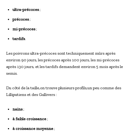
ultra-précoces
;
précoces
;
mi-précoces
;
tardifs
.
Les poivrons ultra-précoces sont techniquement mûrs après
environ 90 jours, les précoces après 100 jours, les mi-précoces
après 130 jours, et les tardifs demandent environ 5 mois après le
semis.
Du côté de la taille,on trouve plusieurs profils,un peu comme des
Lilliputiens et des Gullivers :
nains
;
à faible croissance
;
à croissance moyenne
;