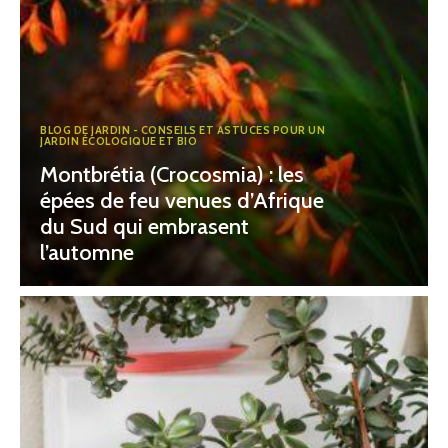
BLOG DE JARDIN - CONSEILS ET ASTUCES POUR UN
JARDIN ÉCOLOGIQUE ET BIO
Montbrétia (Crocosmia) : les
épées de feu venues d’Afrique
du Sud qui embrasent
l’automne