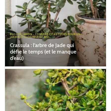
BLOG DE JARDIN - CONSEILS ET ASTUCES POUR UN
JARDIN ÉCOLOGIQUE ET BIO
Crassula : l’arbre de Jade qui
défie le temps (et le manque
d’eau)