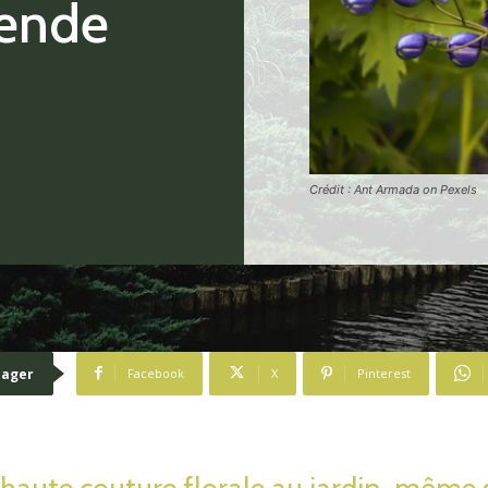
gende
Crédit : Ant Armada on Pexels
tager
Facebook
X
Pinterest