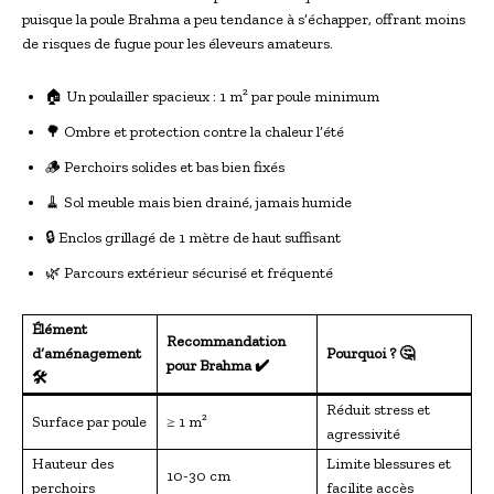
puisque la poule Brahma a peu tendance à s’échapper, offrant moins
de risques de fugue pour les éleveurs amateurs.
🏠 Un poulailler spacieux : 1 m² par poule minimum
🌳 Ombre et protection contre la chaleur l’été
🪵 Perchoirs solides et bas bien fixés
🧹 Sol meuble mais bien drainé, jamais humide
🔒 Enclos grillagé de 1 mètre de haut suffisant
🌿 Parcours extérieur sécurisé et fréquenté
Élément
Recommandation
d’aménagement
Pourquoi ? 🤔
pour Brahma ✔️
🛠
Réduit stress et
Surface par poule
≥ 1 m²
agressivité
Hauteur des
Limite blessures et
10-30 cm
perchoirs
facilite accès