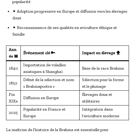
popularité
✦ Adoption progressive en Europe et diffusion vers les élevages
doux
✦ Reconnaissance de ses qualités en aviculture éthique et
famille
Ann
Événement clé 🔑
Impact en élevage 🐥
ée 📅
Importation de volailles
1840
Base de la race Brahma
asiatiques à Shanghaï
Début de la sélection et nom
Sélection pour la forme
1852
« Brahmapootra »
et le plumage
Fin
Élevages doux et
Diffusion en Europe
XIXe
utilitaires
Popularité en France et
Intégration dans
2025
Europe
l’aviculture moderne
La maîtrise de l’histoire de la Brahma est essentielle pour