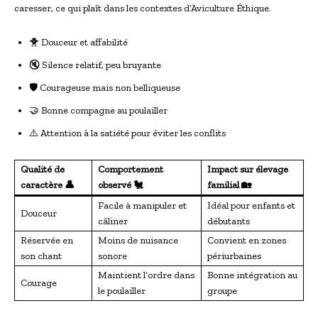
caresser, ce qui plaît dans les contextes d’Aviculture Éthique.
🐥 Douceur et affabilité
🔇 Silence relatif, peu bruyante
🛡 Courageuse mais non belliqueuse
🤝 Bonne compagne au poulailler
⚠️ Attention à la satiété pour éviter les conflits
Qualité de
Comportement
Impact sur élevage
caractère 👤
observé 🐔
familial 🏡
Facile à manipuler et
Idéal pour enfants et
Douceur
câliner
débutants
Réservée en
Moins de nuisance
Convient en zones
son chant
sonore
périurbaines
Maintient l’ordre dans
Bonne intégration au
Courage
le poulailler
groupe