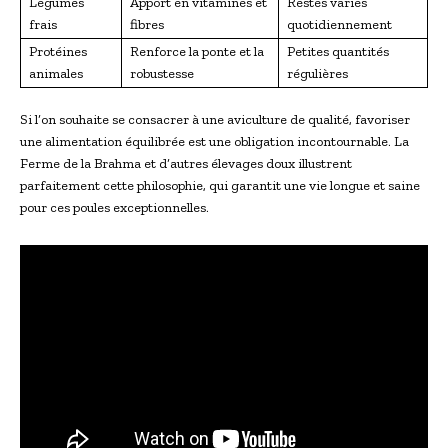
Légumes
Apport en vitamines et
Restes variés
frais
fibres
quotidiennement
Protéines
Renforce la ponte et la
Petites quantités
animales
robustesse
régulières
Si l’on souhaite se consacrer à une aviculture de qualité, favoriser
une alimentation équilibrée est une obligation incontournable. La
Ferme de la Brahma et d’autres élevages doux illustrent
parfaitement cette philosophie, qui garantit une vie longue et saine
pour ces poules exceptionnelles.