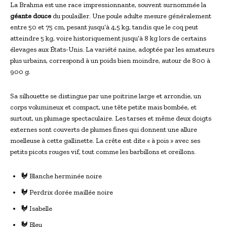
La Brahma est une race impressionnante, souvent surnommée la
géante douce
du poulailler. Une poule adulte mesure généralement
entre 50 et 75 cm, pesant jusqu’à 4,5 kg, tandis que le coq peut
atteindre 5 kg, voire historiquement jusqu’à 8 kg lors de certains
élevages aux États-Unis. La variété naine, adoptée par les amateurs
plus urbains, correspond à un poids bien moindre, autour de 800 à
900 g.
Sa silhouette se distingue par une poitrine large et arrondie, un
corps volumineux et compact, une tête petite mais bombée, et
surtout, un plumage spectaculaire. Les tarses et même deux doigts
externes sont couverts de plumes fines qui donnent une allure
moelleuse à cette gallinette. La crête est dite « à pois » avec ses
petits picots rouges vif, tout comme les barbillons et oreillons.
🐓 Blanche herminée noire
🐓 Perdrix dorée maillée noire
🐓 Isabelle
🐓 Bleu