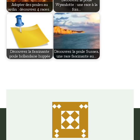
Adopter des poules au
Wyandotte : une race à la
jardin : découvrez 4 races…
fois…
Découvrez la fascinante
Découvrez la poule Sussex,
poule hollandaise huppée
une race fascinante au…