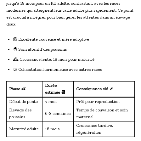
jusqu’à 18 mois pour un full adulte, contrastant avec les races
modernes qui atteignent leur taille adulte plus rapidement. Ce point
est crucial à intégrer pour bien gérer les attentes dans un élevage
doux.
🪺 Excellente couveuse et mère adoptive
🐣 Soin attentif des poussins
🕰 Croissance lente: 18 mois pour maturité
🤝 Cohabitation harmonieuse avec autres races
Durée
Phase 👶
Conséquence clé 📌
estimée 📆
Début de ponte
7 mois
Prêt pour reproduction
Élevage des
Temps de couvaison et soin
6-8 semaines
poussins
maternel
Croissance tardive,
Maturité adulte
18 mois
régénération