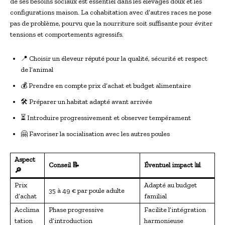
de ses besoins sociaux est essentiel dans les élevages doux et les
configurations maison. La cohabitation avec d’autres races ne pose
pas de problème, pourvu que la nourriture soit suffisante pour éviter
tensions et comportements agressifs.
📍 Choisir un éleveur réputé pour la qualité, sécurité et respect
de l’animal
💰 Prendre en compte prix d’achat et budget alimentaire
🛠 Préparer un habitat adapté avant arrivée
⏳ Introduire progressivement et observer tempérament
🤗 Favoriser la socialisation avec les autres poules
Aspect
Conseil 📝
Éventuel impact 📊
🔎
Prix
Adapté au budget
35 à 49 € par poule adulte
d’achat
familial
Acclima
Phase progressive
Facilite l’intégration
tation
d’introduction
harmonieuse