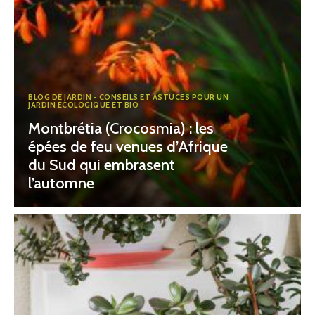
BLOG DE JARDIN - CONSEILS ET ASTUCES POUR UN
JARDIN ÉCOLOGIQUE ET BIO
Montbrétia (Crocosmia) : les
épées de feu venues d’Afrique
du Sud qui embrasent
l’automne