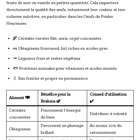
fruits de mer ou viande en petites quantités. Cela impactera
directement la qualité des œufs, notamment leur couleur et leur
richesse nutritive, en particulier dans les Oeufs de Poules
Heureuses.
🌾 Céréales variées (blé, maïs, orge) concassées
🥜 Oléagineux (tournesol, lin) riches en acides gras
🥕 Légumes frais et restes végétaux
🐟 Protéines animales pour vitamines et acides aminés
💧 Eau fraîche et propre en permanence
Bénéfice pour la
Conseil d’utilisation
Aliment 🍽
Brahma 🌿
✔️
Céréales
Fournissent l’énergie
Distribuer à volonté
concassées
de base
Favorisent un plumage
Au moins 10% du
Oléagineux
brillant
rationnement