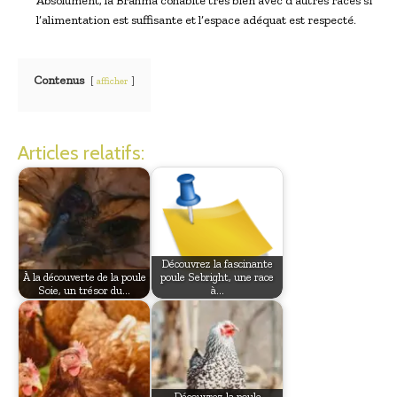
Absolument, la Brahma cohabite très bien avec d’autres races si
l’alimentation est suffisante et l’espace adéquat est respecté.
Contenus
afficher
Articles relatifs:
Découvrez la fascinante
À la découverte de la poule
poule Sebright, une race
Soie, un trésor du…
à…
Découvrez la poule