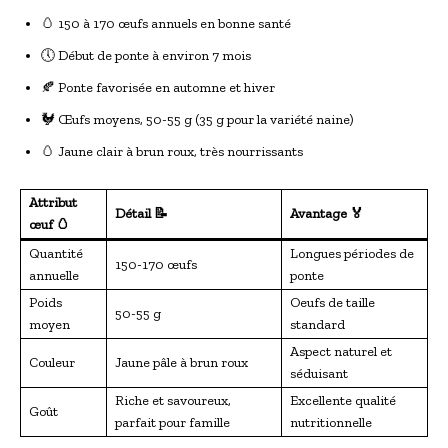
🥚 150 à 170 œufs annuels en bonne santé
🕔 Début de ponte à environ 7 mois
🍂 Ponte favorisée en automne et hiver
🐓 Œufs moyens, 50-55 g (35 g pour la variété naine)
🥚 Jaune clair à brun roux, très nourrissants
Attribut
Détail 📝
Avantage 🏅
œuf 🥚
Quantité
Longues périodes de
150-170 œufs
annuelle
ponte
Poids
Oeufs de taille
50-55 g
moyen
standard
Aspect naturel et
Couleur
Jaune pâle à brun roux
séduisant
Riche et savoureux,
Excellente qualité
Goût
parfait pour famille
nutritionnelle