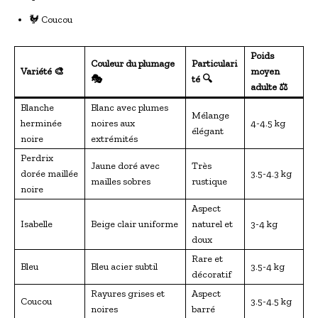
🐓 Coucou
Poids
Couleur du plumage
Particulari
Variété 🎨
moyen
🎭
té 🔍
adulte ⚖️
Blanche
Blanc avec plumes
Mélange
herminée
noires aux
4-4.5 kg
élégant
noire
extrémités
Perdrix
Jaune doré avec
Très
dorée maillée
3.5-4.3 kg
mailles sobres
rustique
noire
Aspect
Isabelle
Beige clair uniforme
naturel et
3-4 kg
doux
Rare et
Bleu
Bleu acier subtil
3.5-4 kg
décoratif
Rayures grises et
Aspect
Coucou
3.5-4.5 kg
noires
barré