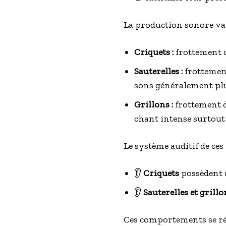
La production sonore vari
Criquets :
frottement d
Sauterelles :
frottement
sons généralement plu
Grillons :
frottement d
chant intense surtout 
Le système auditif de ces 
👂
Criquets
possèdent d
👂
Sauterelles et grillo
Ces comportements se ré