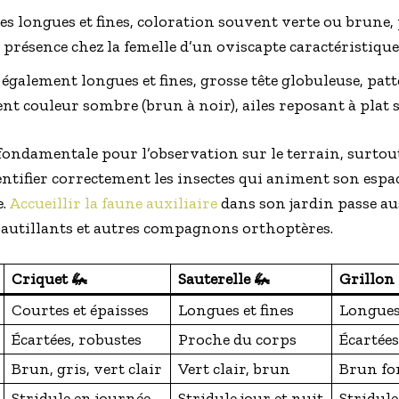
es longues et fines, coloration souvent verte ou brune,
présence chez la femelle d’un oviscapte caractéristique
également longues et fines, grosse tête globuleuse, patt
ent couleur sombre (brun à noir), ailes reposant à plat s
 fondamentale pour l’observation sur le terrain, surtou
ntifier correctement les insectes qui animent son espace
e.
Accueillir la faune auxiliaire
dans son jardin passe a
Sautillants et autres compagnons orthoptères.
Criquet 🦗
Sauterelle 🦗
Grillon 
Courtes et épaisses
Longues et fines
Longues 
Écartées, robustes
Proche du corps
Écartées
Brun, gris, vert clair
Vert clair, brun
Brun fo
Stridule en journée
Stridule jour et nuit
Stridule