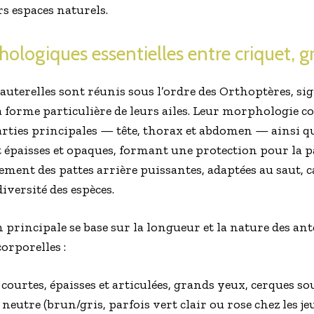
rs espaces naturels.
logiques essentielles entre criquet, gri
sauterelles sont réunis sous l’ordre des Orthoptères, sign
la forme particulière de leurs ailes. Leur morpholog
arties principales — tête, thorax et abdomen — ainsi qu
t épaisses et opaques, formant une protection pour la p
lement des pattes arrière puissantes, adaptées au saut, c
iversité des espèces.
 principale se base sur la longueur et la nature des an
corporelles :
 courtes, épaisses et articulées, grands yeux, cerques s
eutre (brun/gris, parfois vert clair ou rose chez les jeu