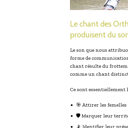
Le chant des Ort
produisent du son
Le son que nous attribuon
forme de communication a
chant résulte du frotteme
comme un chant distinct
Ce sont essentiellement l
🎯 Attirer les femelle
🛡️ Marquer leur territ
📡 Identifier leur prés