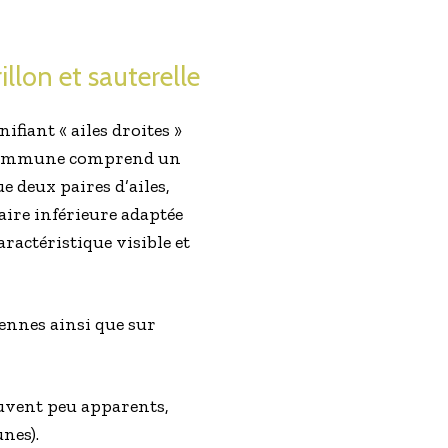
llon et sauterelle
ifiant « ailes droites »
ie commune comprend un
e deux paires d’ailes,
aire inférieure adaptée
aractéristique visible et
tennes ainsi que sur
ouvent peu apparents,
nes).