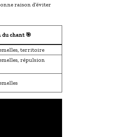
bonne raison d’éviter
 du chant 🎯
emelles, territoire
femelles, répulsion
femelles