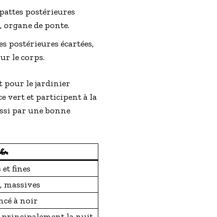
 pattes postérieures
, organe de ponte.
es postérieures écartées,
ur le corps.
t pour le jardinier
 vert et participent à la
ussi par une bonne
🦗
et fines
, massives
ncé à noir
 principalement la nuit