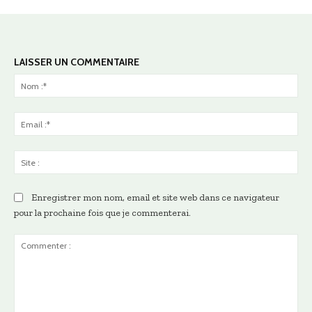
LAISSER UN COMMENTAIRE
No
:*
Ema
:*
Sit
:
Enregistrer mon nom, email et site web dans ce navigateur
pour la prochaine fois que je commenterai.