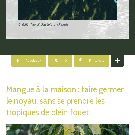
Crédit : Neydi Gastelo on Pexels
Facebook
X
Pinterest
Mangue à la maison : faire germer
le noyau, sans se prendre les
tropiques de plein fouet