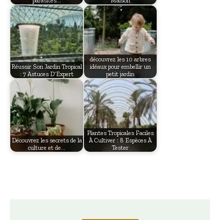
parasites…
Maison
découvrez les 10 arbres
Réussir Son Jardin Tropical
idéaux pour embellir un
: 7 Astuces D’Expert
petit jardin
Plantes Tropicales Faciles
Découvrez les secrets de la
À Cultiver : 8 Espèces À
culture et de…
Tester