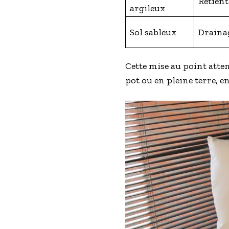
Retient
argileux
Sol sableux
Drainag
Cette mise au point atten
pot ou en pleine terre, e