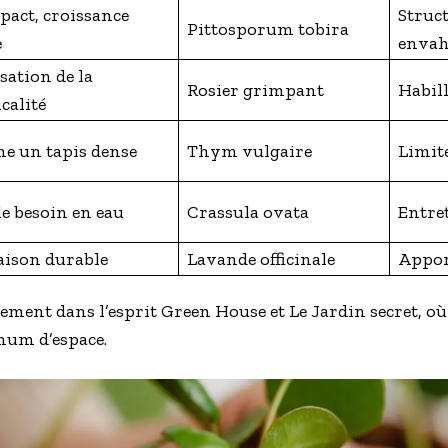
act, croissance
Struct
Pittosporum tobira
e
envah
sation de la
Rosier grimpant
Habill
calité
e un tapis dense
Thym vulgaire
Limit
le besoin en eau
Crassula ovata
Entre
aison durable
Lavande officinale
Appor
tement dans l’esprit Green House et Le Jardin secret, o
um d’espace.