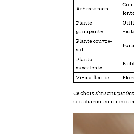
Comp
Arbuste nain
lent
Plante
Utili
grimpante
verti
Plante couvre-
Form
sol
Plante
Faib
succulente
Vivace fleurie
Flor
Ce choix s’inscrit parfai
son charme en un minim