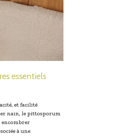
res essentiels
cité, et facilité
ier nain, le pittosporum
ns encombrer
sociée à une