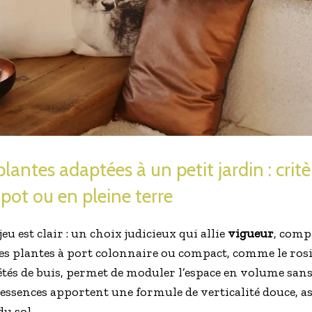
lantes adaptées à un petit jardin : critè
pot ou en pleine terre
jeu est clair : un choix judicieux qui allie
vigueur
, compa
 des plantes à port colonnaire ou compact, comme le ros
étés de buis, permet de moduler l’espace en volume sa
 essences apportent une formule de verticalité douce, as
u sol.