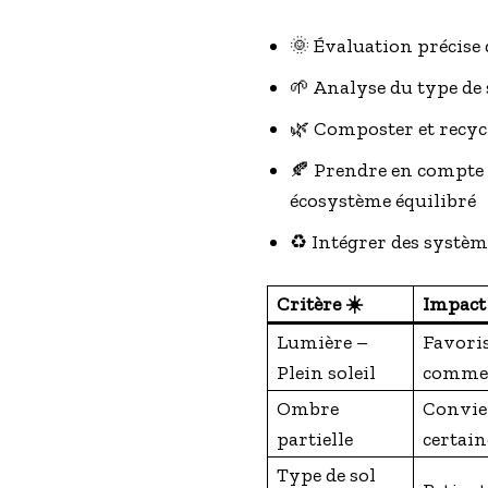
🌞 Évaluation précise 
🌱 Analyse du type de
🌿 Composter et recycl
🍂 Prendre en compte la
écosystème équilibré
♻️ Intégrer des systèm
Critère ☀️
Impact 
Lumière –
Favoris
Plein soleil
comme 
Ombre
Convien
partielle
certain
Type de sol